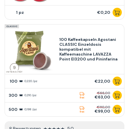
1
€0,20
CLASSIC
100 Kaffeekapseln Agostani
CLASSIC Einzeldosis
kompatibel mit
Kaffeemaschine LAVAZZA
Point El3200 und Pininfarina
9
INTENSITÄT
100
€22,00
0,220 /pz
€66,00
300
0,210 /pz
€63,00
frei
€110,00
500
0,198 /pz
€99,00
frei
8 Bewertungen
5.0