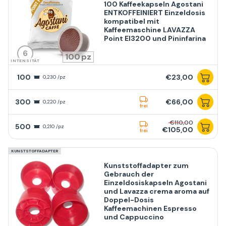
100 Kaffeekapseln Agostani
ENTKOFFEINIERT Einzeldosis
kompatibel mit
Kaffeemaschine LAVAZZA
Point El3200 und Pininfarina
6
100
INTENSITÄT
100
€23,00
0,230 /pz
300
€66,00
0,220 /pz
frei
€110,00
500
0,210 /pz
€105,00
frei
KUNSTSTOFFADAPTER
Kunststoffadapter zum
Gebrauch der
Einzeldosiskapseln Agostani
und Lavazza crema aroma auf
Doppel-Dosis
Kaffeemachinen Espresso
und Cappuccino