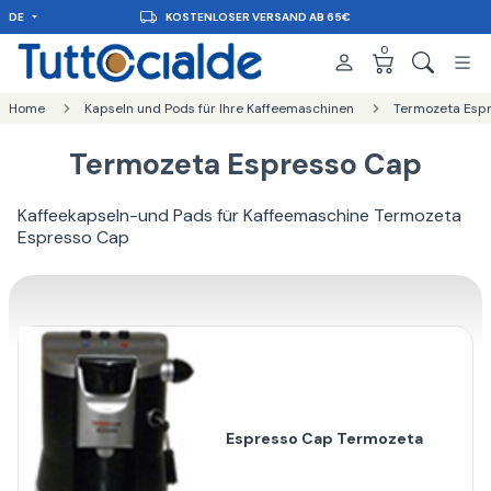
DE
KOSTENLOSER VERSAND AB 65€
0
Home
Kapseln und Pods für Ihre Kaffeemaschinen
Termozeta Esp
Termozeta Espresso Cap
Kaffeekapseln-und Pads für Kaffeemaschine Termozeta
Espresso Cap
Espresso Cap Termozeta