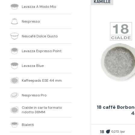
KAMILLE
Lavazza A Modo Mio
Nespresso
Nescafè Dolce Gusto
Lavazza Espresso Point
Lavazza Blue
Kaffeepads ESE 44 mm
Nespresso Pro
18 caffè Borbon
Cialde in carta formato
ridotto 38MM
4
Bialetti
18
0,272 /pz