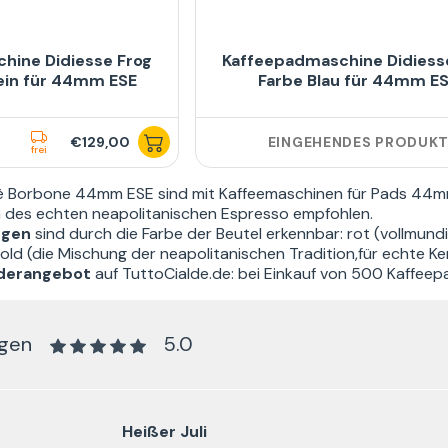
hine Didiesse Frog
Kaffeepadmaschine Didiess
ein für 44mm ESE
Farbe Blau für 44mm E
€129,00
EINGEHENDES PRODUK
frei
fè Borbone 44mm ESE
sind mit Kaffeemaschinen für Pads 44m
 des echten neapolitanischen Espresso empfohlen.
ngen
sind durch die Farbe der Beutel erkennbar: rot (vollmundi
ld (die Mischung der neapolitanischen Tradition,für echte Ken
derangebot
auf TuttoCialde.de: bei Einkauf von 500 Kaffeep
ngen
5.0
Heißer Juli