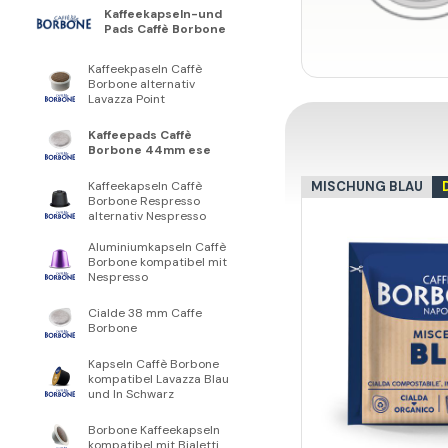
Kaffeekapseln-und
Pads Caffè Borbone
Kaffeekpaseln Caffè
Borbone alternativ
Lavazza Point
Kaffeepads Caffè
Borbone 44mm ese
MISCHUNG BLAU
Kaffeekapseln Caffè
Borbone Respresso
alternativ Nespresso
Aluminiumkapseln Caffè
Borbone kompatibel mit
Nespresso
Cialde 38 mm Caffe
Borbone
Kapseln Caffè Borbone
kompatibel Lavazza Blau
und In Schwarz
Borbone Kaffeekapseln
kompatibel mit Bialetti