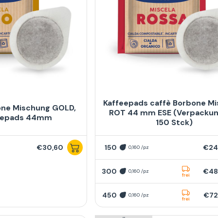
Kaffeepads caffè Borbone M
one Mischung GOLD,
ROT 44 mm ESE (Verpackun
feepads 44mm
150 Stck)
€30,60
150
€24
0,160 /pz
300
€48
0,160 /pz
frei
450
€72
0,160 /pz
frei