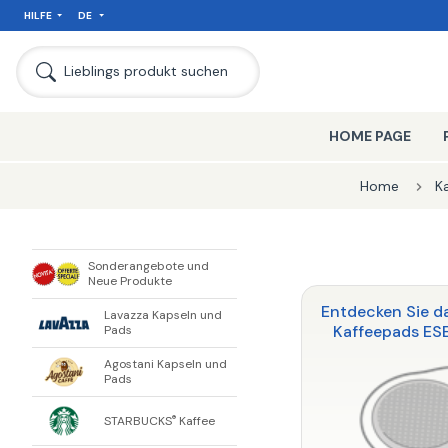
HILFE
DE
SEIT
Lieblings produkt suchen
HOME PAGE
Home
K
Sonderangebote und
Neue Produkte
Entdecken Sie d
Lavazza Kapseln und
Kaffeepads ES
Pads
Agostani Kapseln und
Pads
STARBUCKS
Kaffee
®