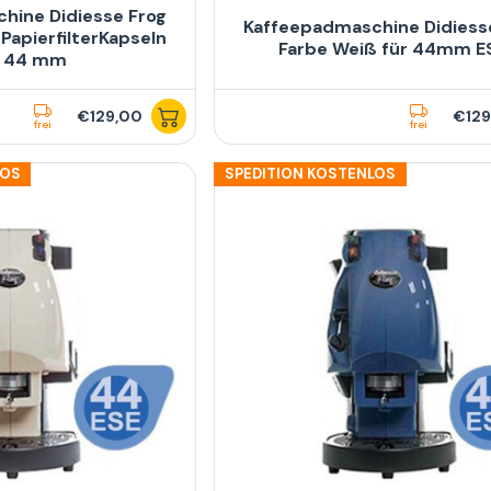
hine Didiesse Frog
Kaffeepadmaschine Didiess
PapierfilterKapseln
Farbe Weiß für 44mm E
E 44 mm
€129,00
€129
frei
frei
LOS
SPEDITION KOSTENLOS