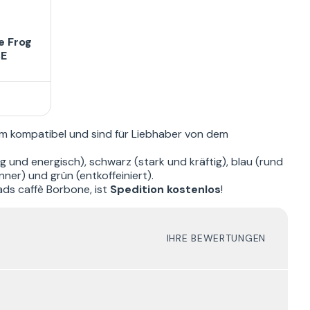
e Frog
SE
T
m kompatibel und sind für Liebhaber von dem
g und energisch), schwarz (stark und kräftig), blau (rund
ner) und grün (entkoffeiniert).
ads caffè Borbone, ist
Spedition kostenlos
!
IHRE BEWERTUNGEN