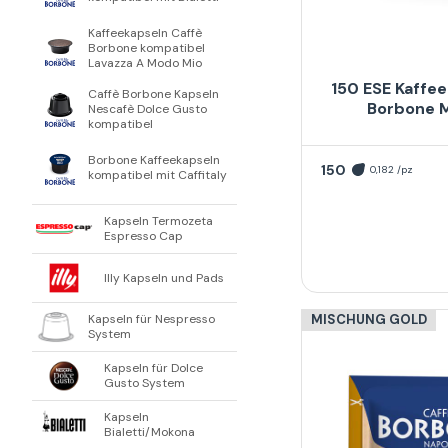
Kaffeekapseln Caffè
Borbone kompatibel
Lavazza A Modo Mio
150 ESE Kaffe
Caffè Borbone Kapseln
Borbone 
Nescafè Dolce Gusto
kompatibel
Borbone Kaffeekapseln
150
0,182 /pz
kompatibel mit Caffitaly
Kapseln Termozeta
Espresso Cap
Illy Kapseln und Pads
Kapseln für Nespresso
MISCHUNG GOLD
System
Kapseln für Dolce
Gusto System
Kapseln
Bialetti/Mokona