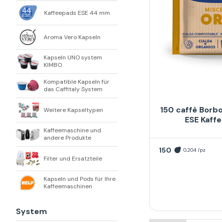
Kaffeepads ESE 44 mm
Aroma Vero Kapseln
Kapseln UNO system
KIMBO
Kompatible Kapseln für
das Caffitaly System
150 caffè Borb
Weitere Kapseltypen
ESE Kaf
Kaffeemaschine und
andere Produkte
150
0,204 /pz
Filter und Ersatzteile
Kapseln und Pods für Ihre
Kaffeemaschinen
System