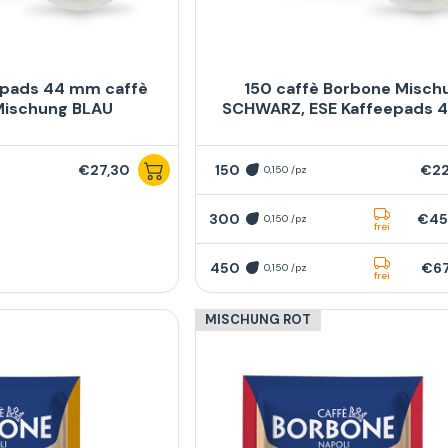
epads 44 mm caffè
150 caffè Borbone Misch
Mischung BLAU
SCHWARZ, ESE Kaffeepads 
€27,30
150
€22
0,150 /pz
300
€45
0,150 /pz
frei
450
€67
0,150 /pz
frei
MISCHUNG ROT