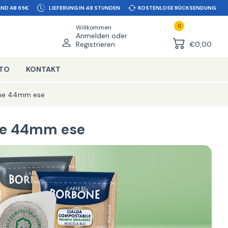
ND AB 65€
LIEFERUNG IN 48 STUNDEN
KOSTENLOSE RÜCKSENDUNG
0
Willkommen
Anmelden oder
Registrieren
€0,00
NTO
KONTAKT
one 44mm ese
ne 44mm ese