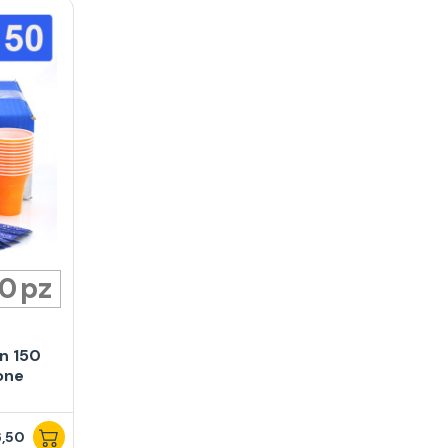
50
n 150
one
,50