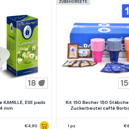
ZUBEHÖRSETS
18
1
e KAMILLE, ESE pads
Kit 150 Becher 150 Stäbche
4 mm
Zuckerbeutel caffè Borb
€4,90
1
€6