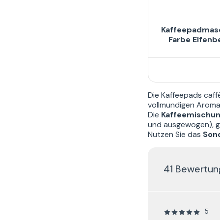
Kaffeepadmasc
Farbe Elfenb
Die
Kaffeepads caf
vollmundigen Aroma
Die
Kaffeemischu
und ausgewogen), go
Nutzen Sie das
Son
41 Bewertu
5