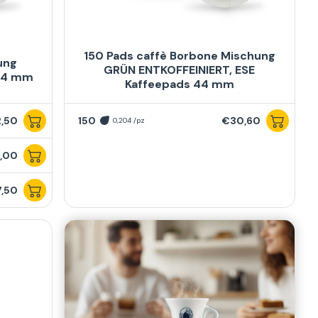
150 Pads caffè Borbone Mischung
ung
GRÜN ENTKOFFEINIERT, ESE
44 mm
Kaffeepads 44 mm
,50
150
€30,60
0,204 /pz
,00
,50