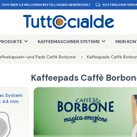
 2005 ÜBER 2,5 MILLIONEN BESTELLUNGEN ABGEWICKELT
KOSTENLOSER VERSA
PRODUKTE
KAFFEEMASCHINEN SYSTEME
MEIN KO
affeekapseln-und Pads Caffè Borbone
Kaffeepads Caffè Borb
Kaffeepads Caffè Borbo
as System
E 44 mm