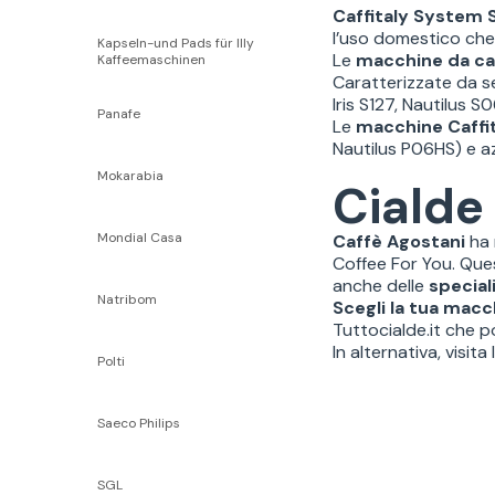
Caffitaly System 
l’uso domestico che
Kapseln-und Pads für Illy
Le
macchine da ca
Kaffeemaschinen
Caratterizzate da se
Iris S127, Nautilus 
Panafe
Le
macchine Caffit
Nautilus P06HS) e az
Mokarabia
Cialde 
Mondial Casa
Caffè Agostani
ha 
Coffee For You. Que
anche delle
special
Natribom
Scegli la tua macc
Tuttocialde.it che p
In alternativa, visita
Polti
Saeco Philips
SGL