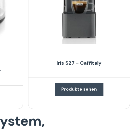
Iris S27 - Caffitaly
y
Produkte sehen
System,
u