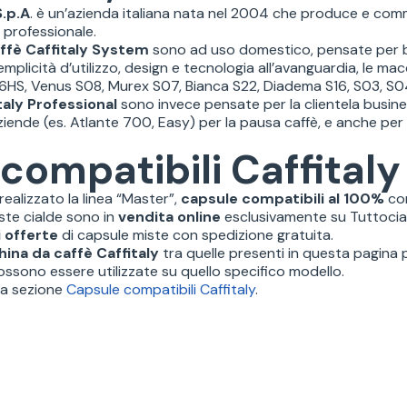
S.p.A
. è un’azienda italiana nata nel 2004 che produce e comm
 professionale.
ffè Caffitaly System
sono ad uso domestico, pensate per be
mplicità d’utilizzo, design e tecnologia all’avanguardia, le 
S06HS, Venus S08, Murex S07, Bianca S22, Diadema S16, S03, S04,
aly Professional
sono invece pensate per la clientela business,
iende (es. Atlante 700, Easy) per la pausa caffè, e anche per i
compatibili Caffitaly
realizzato la linea “Master”,
capsule compatibili al 100%
con
ste cialde sono in
vendita online
esclusivamente su Tuttocial
i offerte
di capsule miste con spedizione gratuita.
hina da caffè Caffitaly
tra quelle presenti in questa pagina p
ossono essere utilizzate su quello specifico modello.
 la sezione
Capsule compatibili Caffitaly
.