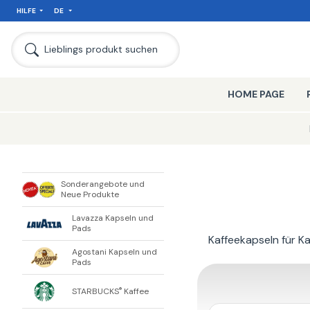
HILFE
DE
SEIT
Lieblings produkt suchen
HOME PAGE
Sonderangebote und
Neue Produkte
Lavazza Kapseln und
Pads
Kaffeekapseln für K
Agostani Kapseln und
Pads
STARBUCKS
Kaffee
®