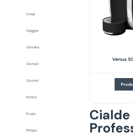
Coop
Gaggia
Gimoka
Venus S0
Grimac
Guzzini
Produ
Kimbo
Cialde
Krups
Profes
Philips