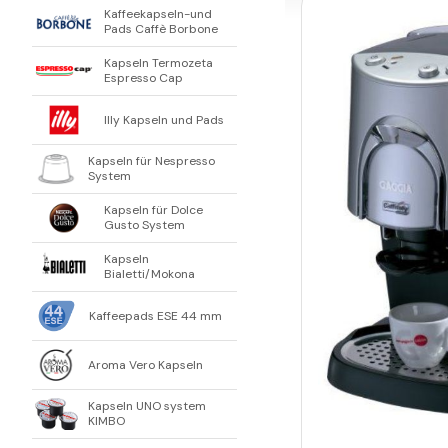
Kaffeekapseln-und
Pads Caffè Borbone
Kapseln Termozeta
Espresso Cap
Illy Kapseln und Pads
Kapseln für Nespresso
System
Kapseln für Dolce
Gusto System
Kapseln
Bialetti/Mokona
Kaffeepads ESE 44 mm
Aroma Vero Kapseln
Kapseln UNO system
KIMBO