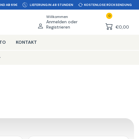
ND AB 65€
LIEFERUNG IN 48 STUNDEN
KOSTENLOSE RÜCKSENDUNG
0
Willkommen
Anmelden oder
Registrieren
€0,00
NTO
KONTAKT
y