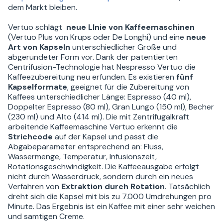
dem Markt bleiben.
Vertuo schlägt
neue Llnie von Kaffeemaschinen
(Vertuo Plus von Krups oder De Longhi) und eine
neue
Art von Kapseln
unterschiedlicher Größe und
abgerundeter Form vor. Dank der patentierten
Centrifusion-Technologie hat Nespresso Vertuo die
Kaffeezubereitung neu erfunden. Es existieren
fünf
Kapselformate
, geeignet für die Zubereitung von
Kaffees unterschiedlicher Länge: Espresso (40 ml),
Doppelter Espresso (80 ml), Gran Lungo (150 ml), Becher
(230 ml) und Alto (414 ml). Die mit Zentrifugalkraft
arbeitende Kaffeemaschine Vertuo erkennt die
Strichcode
auf der Kapsel und passt die
Abgabeparameter entsprechend an: Fluss,
Wassermenge, Temperatur, Infusionszeit,
Rotationsgeschwindigkeit. Die Kaffeeausgabe erfolgt
nicht durch Wasserdruck, sondern durch ein neues
Verfahren von
Extraktion durch Rotation
. Tatsächlich
dreht sich die Kapsel mit bis zu 7.000 Umdrehungen pro
Minute. Das Ergebnis ist ein Kaffee mit einer sehr weichen
und samtigen Creme.