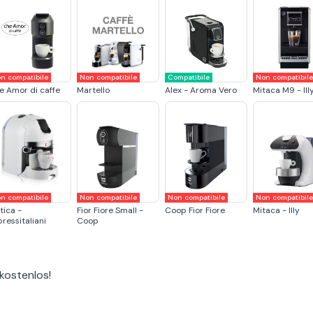
n compatibile
Non compatibile
Compatibile
Non compatibil
e Amor di caffe
Martello
Alex - Aroma Vero
Mitaca M9 - Ill
n compatibile
Non compatibile
Non compatibile
Non compatibil
tica -
Fior Fiore Small -
Coop Fior Fiore
Mitaca - Illy
ressitaliani
Coop
 kostenlos
!