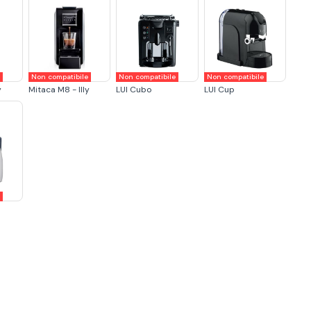
e
Non compatibile
Non compatibile
Non compatibile
y
Mitaca M8 - Illy
LUI Cubo
LUI Cup
e