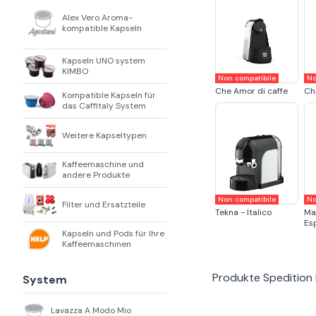
Alex Vero Aroma-
kompatible Kapseln
Kapseln UNO system
KIMBO
Non compatibile
No
Che Amor di caffe
Ch
Kompatible Kapseln für
das Caffitaly System
Weitere Kapseltypen
Kaffeemaschine und
andere Produkte
Non compatibile
No
Filter und Ersatzteile
Tekna - Italico
Ma
Esp
Kapseln und Pods für Ihre
Kaffeemaschinen
Produkte
Spedition
System
Lavazza A Modo Mio