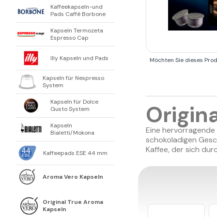
Kaffeekapseln-und
Pads Caffè Borbone
Kapseln Termozeta
Espresso Cap
Illy Kapseln und Pads
Möchten Sie dieses Pro
Kapseln für Nespresso
System
Kapseln für Dolce
Origin
Gusto System
Kapseln
Eine hervorragende 
Bialetti/Mokona
schokoladigen Gesc
Kaffee, der sich d
Kaffeepads ESE 44 mm
Aroma Vero Kapseln
Original True Aroma
Kapseln