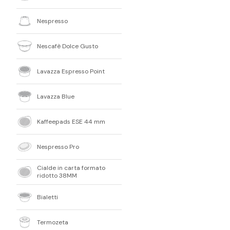
Nespresso
Nescafè Dolce Gusto
Lavazza Espresso Point
Lavazza Blue
Kaffeepads ESE 44 mm
Nespresso Pro
Cialde in carta formato
ridotto 38MM
Bialetti
Termozeta