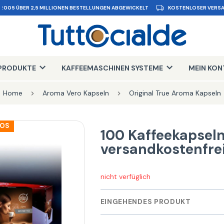
 2005 ÜBER 2,5 MILLIONEN BESTELLUNGEN ABGEWICKELT
KOSTENLOSER VERSA
PRODUKTE
KAFFEEMASCHINEN SYSTEME
MEIN KO
Home
Aroma Vero Kapseln
Original True Aroma Kapseln
LOS
100 Kaffeekapsel
versandkostenfre
nicht verfüglich
EINGEHENDES PRODUKT