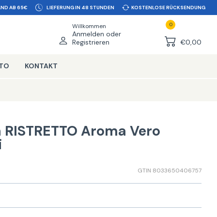
ND AB 65€
LIEFERUNG IN 48 STUNDEN
KOSTENLOSE RÜCKSENDUNG
0
Willkommen
Anmelden oder
Registrieren
€0,00
NTO
KONTAKT
n RISTRETTO Aroma Vero
i
GTIN 8033650406757