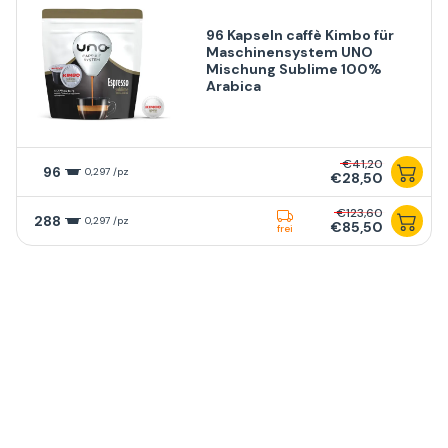
96 Kapseln caffè Kimbo für
Maschinensystem UNO
Mischung Sublime 100%
Arabica
€41,20
96
0,297 /pz
€28,50
€123,60
288
0,297 /pz
€85,50
frei