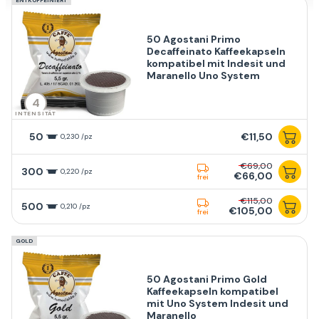
ENTKOFFEINIERT
50 Agostani Primo
Decaffeinato Kaffeekapseln
kompatibel mit Indesit und
Maranello Uno System
4
INTENSITÄT
50
€11,50
0,230 /pz
€69,00
300
0,220 /pz
€66,00
frei
€115,00
500
0,210 /pz
€105,00
frei
GOLD
50 Agostani Primo Gold
Kaffeekapseln kompatibel
mit Uno System Indesit und
Maranello