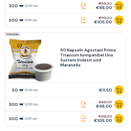
€69,00
300
0,220 /pz
€66,00
frei
€115,00
500
0,210 /pz
€105,00
frei
TITANIUM
50 Kapseln Agostani Primo
Titanium kompatibel Uno
System Indesit und
Maranello
50
€11,50
0,230 /pz
€69,00
300
0,220 /pz
€66,00
frei
€115,00
500
0,210 /pz
€105,00
frei