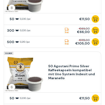
8
INTENSITÄT
50
€11,50
0,230 /pz
€69,00
300
0,220 /pz
€66,00
frei
€115,00
500
0,210 /pz
€105,00
frei
SILBER
50 Agostani Primo Silver
Kaffeekapseln kompatibel
mit Uno System Indesit und
Maranello
6
INTENSITÄT
50
€11,50
0,230 /pz