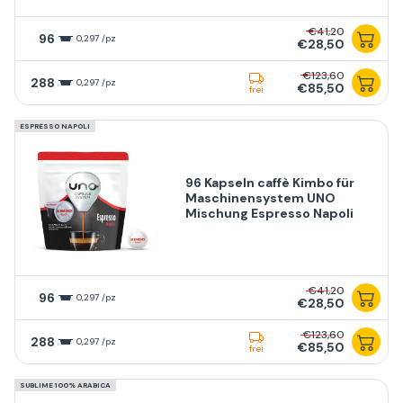
€41,20
96
0,297 /pz
€28,50
€123,60
288
0,297 /pz
€85,50
frei
ESPRESSO NAPOLI
96 Kapseln caffè Kimbo für
Maschinensystem UNO
Mischung Espresso Napoli
€41,20
96
0,297 /pz
€28,50
€123,60
288
0,297 /pz
€85,50
frei
SUBLIME 100% ARABICA