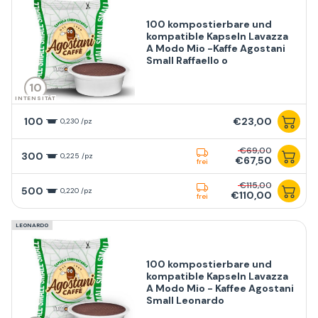
100 kompostierbare und
kompatible Kapseln Lavazza
A Modo Mio -Kaffe Agostani
Small Raffaello o
10
INTENSITÄT
100
€23,00
0,230 /pz
€69,00
300
0,225 /pz
€67,50
frei
€115,00
500
0,220 /pz
€110,00
frei
LEONARDO
100 kompostierbare und
kompatible Kapseln Lavazza
A Modo Mio - Kaffee Agostani
Small Leonardo