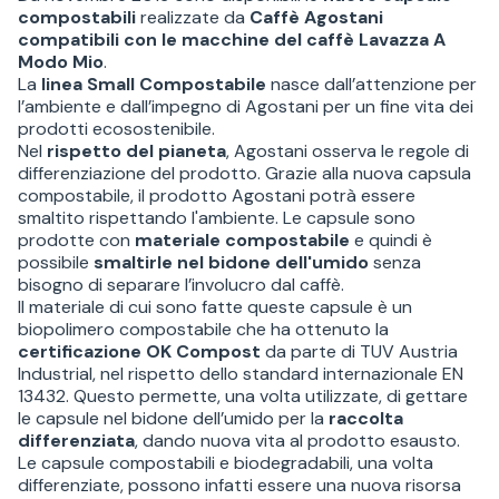
compostabili
realizzate da
Caffè Agostani
compatibili con le macchine del caffè Lavazza A
Modo Mio
.
La
linea Small Compostabile
nasce dall’attenzione per
l’ambiente e dall’impegno di Agostani per un fine vita dei
prodotti ecosostenibile.
Nel
rispetto del pianeta
, Agostani osserva le regole di
differenziazione del prodotto. Grazie alla nuova capsula
compostabile, il prodotto Agostani potrà essere
smaltito rispettando l'ambiente. Le capsule sono
prodotte con
materiale compostabile
e quindi è
possibile
smaltirle nel bidone dell'umido
senza
bisogno di separare l’involucro dal caffè.
Il materiale di cui sono fatte queste capsule è un
biopolimero compostabile che ha ottenuto la
certificazione OK Compost
da parte di TUV Austria
Industrial, nel rispetto dello standard internazionale EN
13432. Questo permette, una volta utilizzate, di gettare
le capsule nel bidone dell’umido per la
raccolta
differenziata
, dando nuova vita al prodotto esausto.
Le capsule compostabili e biodegradabili, una volta
differenziate, possono infatti essere una nuova risorsa