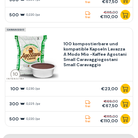
€67,50
frei
€115,00
500
0,220 /pz
€110,00
frei
CARAVAGGIO
100 kompostierbare und
kompatible Kapseln Lavazza
A Modo Mio -Kaffee Agostani
Small Caravaggiogostani
Small Caravaggio
10
INTENSITÄT
100
€23,00
0,230 /pz
€69,00
300
0,225 /pz
€67,50
frei
€115,00
500
0,220 /pz
€110,00
frei