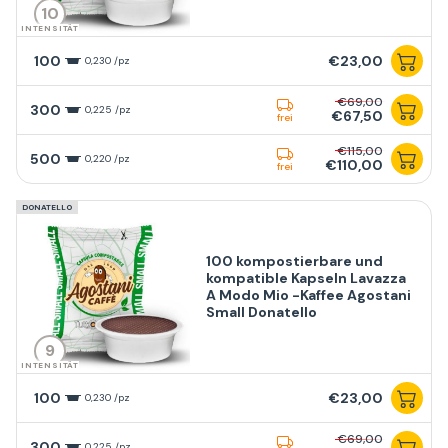
10
INTENSITÄT
100
€23,00
0,230 /pz
€69,00
300
0,225 /pz
€67,50
frei
€115,00
500
0,220 /pz
€110,00
frei
DONATELLO
100 kompostierbare und
kompatible Kapseln Lavazza
A Modo Mio -Kaffee Agostani
Small Donatello
9
INTENSITÄT
100
€23,00
0,230 /pz
€69,00
300
0,225 /pz