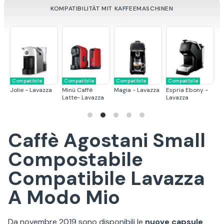
KOMPATIBILITÄT MIT KAFFEEMASCHINEN
Compatibile
Compatibile
Compatibile
Compatibile
C
Jolie - Lavazza
Minù Caffè
Magia - Lavazza
Espria Ebony -
Mi
Latte- Lavazza
Lavazza
Caffè Agostani Small
Compostabile
Compatibile Lavazza
A Modo Mio
Da novembre 2019 sono disponibili le
nuove capsule