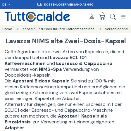
DE
KOSTENLOSER VERSAND AB 65€
0
Home
Kapseln und Pods für Ihre Kaffeemaschinen
Verschiedene
Lavazza NIMS alte Zwei-Dosis-Kapsel
Caffè Agostani bietet zwei Arten von Kapseln an, die mit
dem kompatibel sind
Lavazza ECL 101
Kaffeemaschinen
und
Espresso & Cappuccino
vermarktet von
NIMS-Spa
Verwendung von
Doppeldosis-Kapseln.
Die
Agostani Bidose Kapseln
Sie sind zu 100 % mit
diesen Kaffeemaschinen kompatibel und ermöglichen die
gleichzeitige Zubereitung von zwei Espressokaffees mit
einer einzigen Kapsel ohne Adapter.
Alternativ für diejenigen, die nur einen Espresso mit der
ECL101 oder Espresso- und Cappuccino-Maschine
zubereiten möchten, die
Agostani-Kapseln als
Einzeldosis
, zur Verwendung mit einem geeigneten
Adapter
.