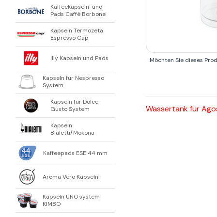
Kaffeekapseln-und
Pads Caffè Borbone
Kapseln Termozeta
Espresso Cap
Illy Kapseln und Pads
Möchten Sie dieses Pro
Kapseln für Nespresso
System
Kapseln für Dolce
Wassertank für Ago
Gusto System
Kapseln
Bialetti/Mokona
Kaffeepads ESE 44 mm
Aroma Vero Kapseln
Kapseln UNO system
KIMBO