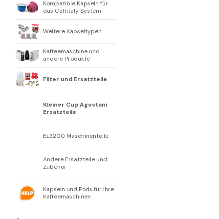
Kompatible Kapseln für
das Caffitaly System
Weitere Kapseltypen
Kaffeemaschine und
andere Produkte
Filter und Ersatzteile
Kleiner Cup Agostani
Ersatzteile
EL3200 Maschinenteile
Andere Ersatzteile und
Zubehör
Kapseln und Pods für Ihre
Kaffeemaschinen