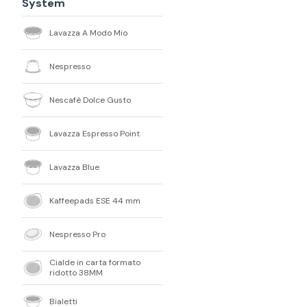
System
Lavazza A Modo Mio
Nespresso
Nescafè Dolce Gusto
Lavazza Espresso Point
Lavazza Blue
Kaffeepads ESE 44 mm
Nespresso Pro
Cialde in carta formato
ridotto 38MM
Bialetti