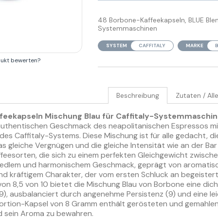
48 Borbone-Kaffeekapseln, BLUE Blend
Systemmaschinen
SYSTEM
CAFFITALY
MARKE
dukt bewerten?
Beschreibung
Zutaten / All
feekapseln Mischung Blau für Caffitaly-Systemmaschi
authentischen Geschmack des neapolitanischen Espressos mit
 des Caffitaly-Systems. Diese Mischung ist für alle gedacht, 
as gleiche Vergnügen und die gleiche Intensität wie an der Bar
ffeesorten, die sich zu einem perfekten Gleichgewicht zwisch
it edlem und harmonischem Geschmack, geprägt von aromatis
d kräftigem Charakter, der vom ersten Schluck an begeistert
 von 8,5 von 10 bietet die Mischung Blau von Borbone eine dic
), ausbalanciert durch angenehme Persistenz (9) und eine le
ortion-Kapsel von 8 Gramm enthält gerösteten und gemahlene
d sein Aroma zu bewahren.