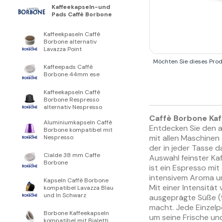
Kaffeekapseln-und
Pads Caffè Borbone
Kaffeekpaseln Caffè
Borbone alternativ
Lavazza Point
Möchten Sie dieses Pro
Kaffeepads Caffè
Borbone 44mm ese
Kaffeekapseln Caffè
Borbone Respresso
alternativ Nespresso
Caffè Borbone Kaf
Aluminiumkapseln Caffè
Entdecken Sie den 
Borbone kompatibel mit
mit allen Maschinen
Nespresso
der in jeder Tasse d
Cialde 38 mm Caffe
Auswahl feinster Ka
Borbone
ist ein Espresso m
intensivem Aroma un
Kapseln Caffè Borbone
Mit einer Intensität
kompatibel Lavazza Blau
und In Schwarz
ausgeprägte Süße (9
macht. Jede Einzelp
Borbone Kaffeekapseln
um seine Frische un
kompatibel mit Bialetti