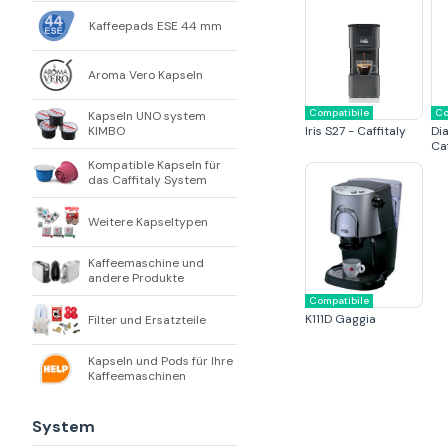
Kaffeepads ESE 44 mm
Aroma Vero Kapseln
Compatibile
Co
Kapseln UNO system
KIMBO
Iris S27 - Caffitaly
Di
Caf
Kompatible Kapseln für
das Caffitaly System
Weitere Kapseltypen
Kaffeemaschine und
andere Produkte
Compatibile
K111D Gaggia
Filter und Ersatzteile
Kapseln und Pods für Ihre
Kaffeemaschinen
System