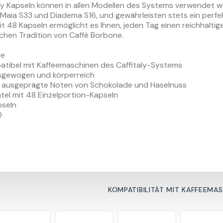
y Kapseln können in allen Modellen des Systems verwendet werd
, Maia S33 und Diadema S16, und gewährleisten stets ein perfe
t 48 Kapseln ermöglicht es Ihnen, jeden Tag einen reichhal
chen Tradition von Caffè Borbone.
ne
patibel mit Kaffeemaschinen des Caffitaly-Systems
usgewogen und körperreich
 ausgeprägte Noten von Schokolade und Haselnuss
el mit 48 Einzelportion-Kapseln
seln
0
KOMPATIBILITÄT MIT KAFFEEMA