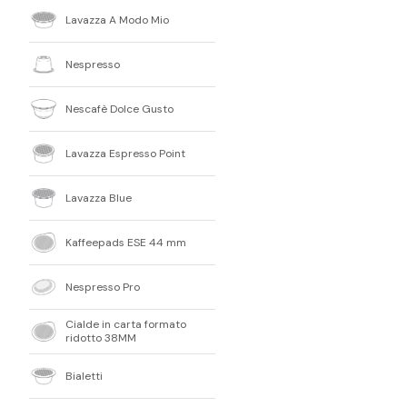
Lavazza A Modo Mio
Nespresso
Nescafè Dolce Gusto
Lavazza Espresso Point
Lavazza Blue
Kaffeepads ESE 44 mm
Nespresso Pro
Cialde in carta formato
ridotto 38MM
Bialetti