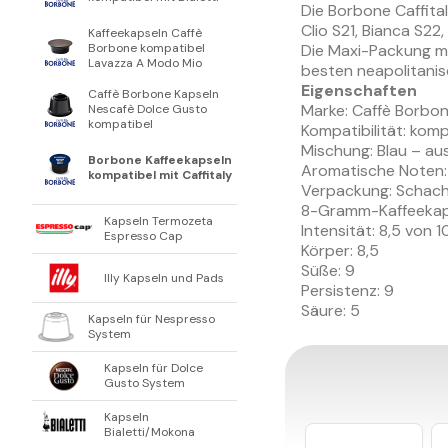
Die Borbone Caffital
Clio S21, Bianca S22
Kaffeekapseln Caffè
Borbone kompatibel
Die Maxi-Packung mi
Lavazza A Modo Mio
besten neapolitanis
Eigenschaften
Caffè Borbone Kapseln
Marke: Caffè Borbo
Nescafè Dolce Gusto
kompatibel
Kompatibilität: kom
Mischung: Blau – a
Borbone Kaffeekapseln
Aromatische Noten:
kompatibel mit Caffitaly
Verpackung: Schacht
8-Gramm-Kaffeekap
Kapseln Termozeta
Intensität: 8,5 von 1
Espresso Cap
Körper: 8,5
Süße: 9
Illy Kapseln und Pads
Persistenz: 9
Säure: 5
Kapseln für Nespresso
System
Kapseln für Dolce
Gusto System
Kapseln
Bialetti/Mokona