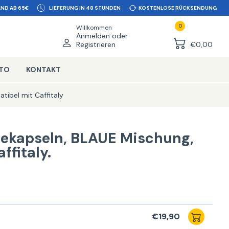
ND AB 65€
LIEFERUNG IN 48 STUNDEN
KOSTENLOSE RÜCKSENDUNG
0
Willkommen
Anmelden oder
Registrieren
€0,00
NTO
KONTAKT
tibel mit Caffitaly
ekapseln, BLAUE Mischung,
ffitaly.
€19,90