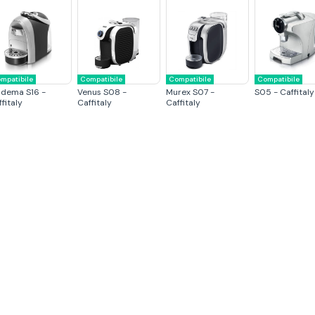
mpatibile
Compatibile
Compatibile
Compatibile
adema S16 -
Venus S08 -
Murex S07 -
S05 - Caffitaly
fitaly
Caffitaly
Caffitaly