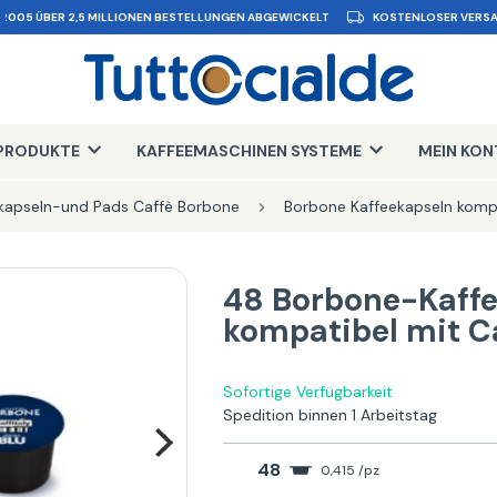
 2005 ÜBER 2,5 MILLIONEN BESTELLUNGEN ABGEWICKELT
KOSTENLOSER VERSA
PRODUKTE
KAFFEEMASCHINEN SYSTEME
MEIN KO
kapseln-und Pads Caffè Borbone
Borbone Kaffeekapseln kompa
48 Borbone-Kaffe
kompatibel mit Ca
Sofortige Verfügbarkeit
Spedition binnen 1 Arbeitstag
48
0,415 /pz