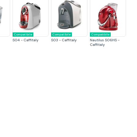
Compatibile
Compatibile
Compatibile
S04 - Caffitaly
S03 - Caffitaly
Nautilus S06HS -
Caffitaly