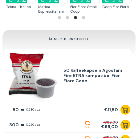
Compatibile
Compatibile
Compatibile
Compatibile
N
Tekna - Italico
Matica -
Fior Fiore Small -
Coop Fior Fiore
Mi
Espressitaliani
Coop
ÄHNLICHE PRODUKTE
50 Kaffeekapseln Agostani
Fire ETNA kompatibel Fior
Fiore Coop
50
€11,50
0,230 /pz
€69,00
300
0,220 /pz
€66,00
frei
€115,00