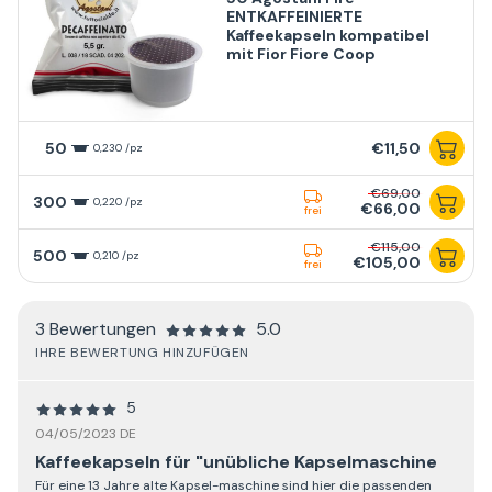
ENTKAFFEINIERTE
Kaffeekapseln kompatibel
mit Fior Fiore Coop
50
€11,50
0,230 /pz
€69,00
300
0,220 /pz
€66,00
frei
€115,00
500
0,210 /pz
€105,00
frei
3 Bewertungen
5.0
IHRE BEWERTUNG HINZUFÜGEN
5
04/05/2023 DE
Kaffeekapseln für "unübliche Kapselmaschine
Für eine 13 Jahre alte Kapsel-maschine sind hier die passenden