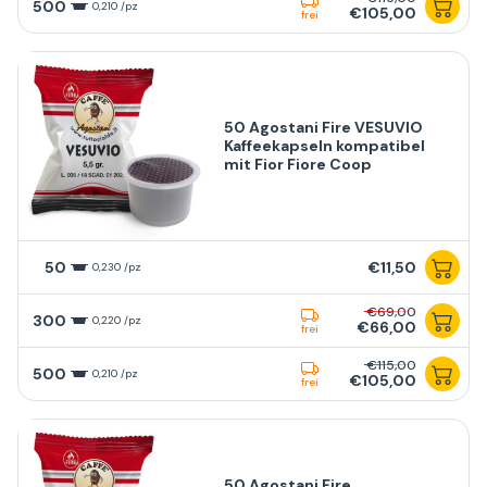
500
0,210 /pz
€105,00
frei
50 Agostani Fire VESUVIO
Kaffeekapseln kompatibel
mit Fior Fiore Coop
50
€11,50
0,230 /pz
€69,00
300
0,220 /pz
€66,00
frei
€115,00
500
0,210 /pz
€105,00
frei
50 Agostani Fire