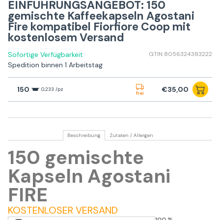
EINFÜHRUNGSANGEBOT: 150
gemischte Kaffeekapseln Agostani
Fire kompatibel Fiorfiore Coop mit
kostenlosem Versand
Sofortige Verfügbarkeit
GTIN 8056324383222
Spedition binnen 1 Arbeitstag
150
€35,00
0,233 /pz
frei
Beschreibung
Zutaten / Allergen
150 gemischte
Kapseln Agostani
FIRE
KOSTENLOSER VERSAND
100 %