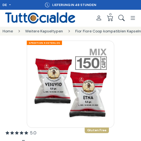
DE
LIEFERUNG IN 48 STUNDEN
0
Home
Weitere Kapseltypen
Fior Fiore Coop kompatiblen Kapseln
SPEDITION KOSTENLOS
Gluten Free
5.0