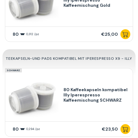
Kaffeemischung Gold
80
€25,00
0,312 /pz
TEEKAPSELN-UND PADS KOMPATIBEL MIT IPERESPRESSO X9 - ILLY
SCHWARZ
80 Kaffeekapseln kompatibel
Illy Iperespresso
Kaffeemischung SCHWARZ
80
€23,50
0,294 /pz