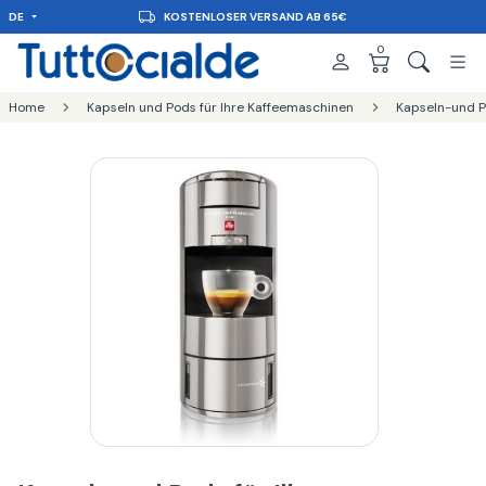
DE
KOSTENLOSER VERSAND AB 65€
0
Home
Kapseln und Pods für Ihre Kaffeemaschinen
Kapseln-und Pa