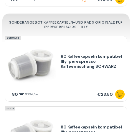
frei
SONDERANGEBOT KAFFEEKAPSELN-UND PADS ORIGINALE FÜR
IPERESPRESSO X9 - ILLY
SCHWARZ
80 Kaffeekapseln kompatibel
Illy Iperespresso
Kaffeemischung SCHWARZ
80
€23,50
0,294 /pz
GOLD
80 Kaffeekapseln kompatibel
Illy Iperespresso