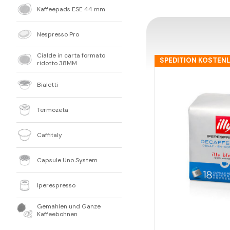
Kaffeepads ESE 44 mm
Nespresso Pro
Cialde in carta formato
SPEDITION KOSTEN
ridotto 38MM
Bialetti
Termozeta
Caffitaly
Capsule Uno System
Iperespresso
Gemahlen und Ganze
Kaffeebohnen