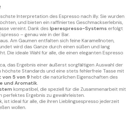
e
chste Interpretation des Espresso nach illy. Sie wurden
chten, und bieten ein raffiniertes Geschmackserlebnis,
asse vereint. Dank des
Iperespresso-Systems
erfolgt
spresso – genau wie in der Bar.
aus. Am Gaumen entfalten sich feine Karamellnoten,
rundet wird das Ganze durch einen süßen und lang
ie ideale Wahl für alle, die einen eleganten Espresso
ca, das Ergebnis einer äußerst sorgfältigen Auswahl der
m höchste Standards und eine stets fehlerfreie Tasse mit
t von 5 von 9
hebt die natürlichen Eigenschaften des
e und Aromatik
.
ystem
kompatibel, die speziell für die Zusammenarbeit mit
n perfektes Ergebnis zu gewährleisten.
, ist ideal für alle, die ihren Lieblingsespresso jederzeit
eßen wollen.