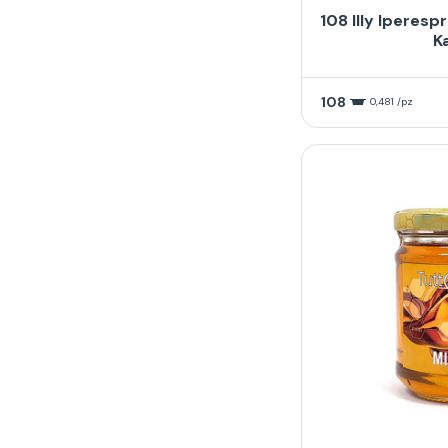
108 Illy Iperes
K
108
0,481 /pz