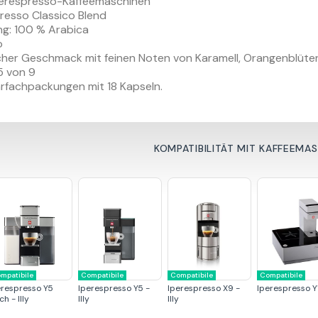
Iperespresso-Kaffeemaschinen
presso Classico Blend
: 100 % Arabica
o
icher Geschmack mit feinen Noten von Karamell, Orangenblüt
5 von 9
rfachpackungen mit 18 Kapseln.
KOMPATIBILITÄT MIT KAFFEEMA
mpatibile
Compatibile
Compatibile
Compatibile
erespresso Y5
Iperespresso Y5 -
Iperespresso X9 -
Iperespresso Y1 
ch - Illy
Illy
Illy