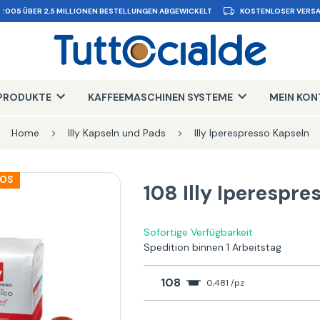
 2005 ÜBER 2,5 MILLIONEN BESTELLUNGEN ABGEWICKELT
KOSTENLOSER VERSA
PRODUKTE
KAFFEEMASCHINEN SYSTEME
MEIN KO
Home
Illy Kapseln und Pads
Illy Iperespresso Kapseln
LOS
108 Illy Iperespr
Sofortige Verfügbarkeit
Spedition binnen 1 Arbeitstag
108
0,481 /pz