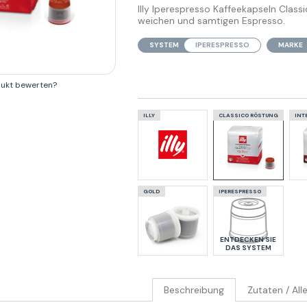
Illy Iperespresso Kaffeekapseln Classi
weichen und samtigen Espresso.
SYSTEM
IPERESPRESSO
MARKE
dukt bewerten?
ILLY
CLASSICO RÖSTUNG
INT
GOLD
IPERESPRESSO
ENTDECKEN SIE
DAS SYSTEM
Beschreibung
Zutaten / All