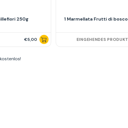
illefiori 250g
1 Marmellata Frutti di bosc
€5,00
EINGEHENDES PRODUK
 kostenlos
!