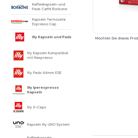
Kaffeekapseln-und
Pads Caffè Borbone
Kapseln Termozeta
Espresso Cap
Illy Kapseln und Pads
Möchten Sie dieses Pro
Illy Kapseln Kompatibel
mit Nespresso
Illy Pads 44mm ESE
Illy Iperespresso
Kapseln
Illy X-Caps
Kapseln Illy UNO System
Kaffeekapseln,