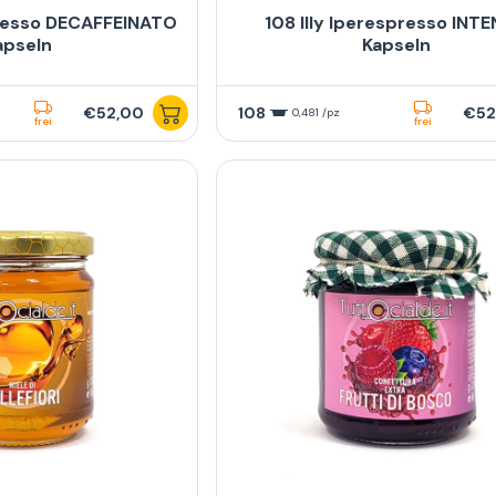
presso DECAFFEINATO
108 Illy Iperespresso INT
apseln
Kapseln
€52,00
108
€52
0,481 /pz
frei
frei