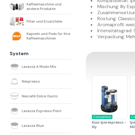
Kompatibilität: 
Kaffeemaschine und
Mischung: Illy Es
andere Produkte
Zusammensetzung
Röstung: Classic
Filter und Ersatzteile
Aromaprofil: we
Intensitätsgrad: 
Kapseln und Pods für Ihre
Verpackung: Meh
Kaffeemaschinen
System
Lavazza A Modo Mio
Nespresso
Nescafè Dolce Gusto
Lavazza Espresso Point
Compatibile
Co
Kuss Iperespresso -
Ip
Lavazza Blue
Illy
Mil