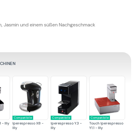
en, Jasmin und einem süßen Nachgeschmack
SCHINEN
Compatibile
Compatibile
Compatibile
- Illy
Iperespresso X8 -
Iperespresso Y.3 -
Touch Iperespresso
Illy
Illy
Y1.1 - Illy