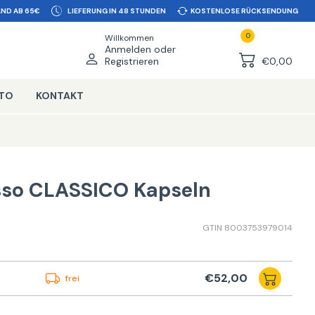
ND AB 65€
LIEFERUNG IN 48 STUNDEN
KOSTENLOSE RÜCKSENDUNG
0
Willkommen
Anmelden oder
Registrieren
€0,00
NTO
KONTAKT
esso CLASSICO Kapseln
GTIN 8003753979014
€52,00
frei