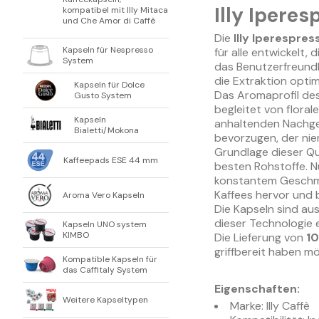
Illy Ipere
kompatibel mit Illy Mitaca
und Che Amor di Caffè
Die
Illy Iperespres
Kapseln für Nespresso
für alle entwickelt,
System
das Benutzerfreundl
die Extraktion opti
Kapseln für Dolce
Das Aromaprofil de
Gusto System
begleitet von flora
Kapseln
anhaltenden Nachges
Bialetti/Mokona
bevorzugen, der niem
Grundlage dieser Qu
Kaffeepads ESE 44 mm
besten Rohstoffe. N
konstantem Geschmac
Kaffees hervor und 
Aroma Vero Kapseln
Die Kapseln sind aus
dieser Technologie 
Kapseln UNO system
KIMBO
Die Lieferung von
10
griffbereit haben m
Kompatible Kapseln für
das Caffitaly System
Eigenschaften:
Weitere Kapseltypen
Marke: Illy Caffè