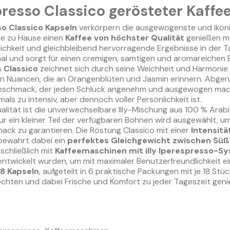
spresso Classico gerösteter Kaffe
so Classico Kapseln
verkörpern die ausgewogenste und ikonis
 die zu Hause einen
Kaffee von höchster Qualität
genießen mö
ichkeit und gleichbleibend hervorragende Ergebnisse in der T
mal und sorgt für einen cremigen, samtigen und aromareichen E
s
Classico
zeichnet sich durch seine Weichheit und Harmonie 
len Nuancen, die an Orangenblüten und Jasmin erinnern. Abge
chmack, der jeden Schluck angenehm und ausgewogen macht. D
als zu intensiv, aber dennoch voller Persönlichkeit ist.
alität ist die unverwechselbare Illy-Mischung aus 100 % Arabi
ur ein kleiner Teil der verfügbaren Bohnen wird ausgewählt, u
k zu garantieren. Die Röstung Classico mit einer
Intensitä
bewahrt dabei ein
perfektes Gleichgewicht zwischen Süß
schließlich mit
Kaffeemaschinen mit illy Iperespresso-S
entwickelt wurden, um mit maximaler Benutzerfreundlichkeit ei
8 Kapseln
, aufgeteilt in 6 praktische Packungen mit je 18 Stück
öchten und dabei Frische und Komfort zu jeder Tageszeit geni