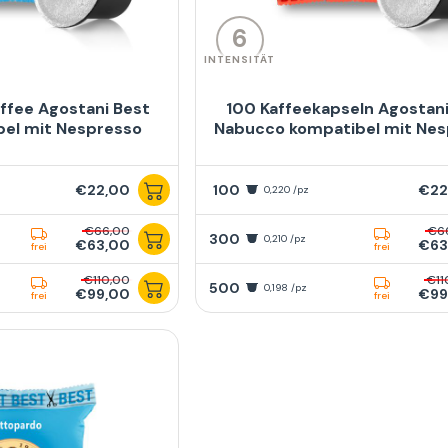
6
INTENSITÄT
ffee Agostani Best
100 Kaffeekapseln Agostani
bel mit Nespresso
Nabucco kompatibel mit Ne
€22,00
100
€22
0,220 /pz
€66,00
€6
300
0,210 /pz
€63,00
€63
frei
frei
€110,00
€11
500
0,198 /pz
€99,00
€99
frei
frei