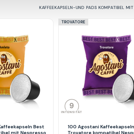
KAFFEEKAPSELN-UND PADS KOMPATIBEL MIT
TROVATORE
9
INTENSITÄT
Kaffeekapseln Best
100 Agostani Kaffeekapseln
ibel mit Nespresso
Trovatore kompatibel Nesp