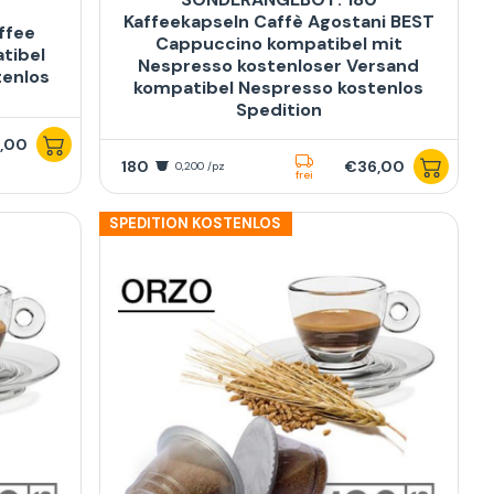
Kaffeekapseln Caffè Agostani BEST
ffee
Cappuccino kompatibel mit
tibel
Nespresso kostenloser Versand
tenlos
kompatibel Nespresso kostenlos
Spedition
,00
180
€36,00
0,200 /pz
frei
SPEDITION KOSTENLOS