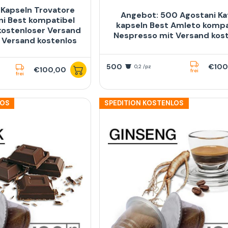
Kapseln Trovatore
Angebot: 500 Agostani Ka
ni Best kompatibel
kapseln Best Amleto kompa
kostenloser Versand
Nespresso mit Versand kos
 Versand kostenlos
500
€100
0,2 /pz
€100,00
frei
frei
LOS
SPEDITION KOSTENLOS