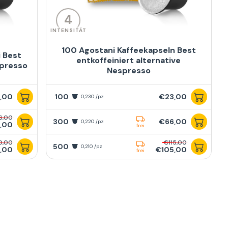
4
INTENSITÄT
100 Agostani Kaffeekapseln Best
 Best
entkoffeiniert alternative
spresso
Nespresso
,00
100
€23,00
0,230 /pz
6,00
300
€66,00
0,220 /pz
,00
frei
0,00
€115,00
500
0,210 /pz
,00
€105,00
frei