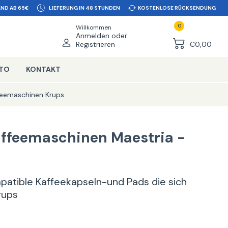
ND AB 65€
LIEFERUNG IN 48 STUNDEN
KOSTENLOSE RÜCKSENDUNG
0
Willkommen
Anmelden oder
Registrieren
€0,00
NTO
KONTAKT
feemaschinen Krups
affeemaschinen Maestria -
ompatible Kaffeekapseln-und Pads die sich
rups