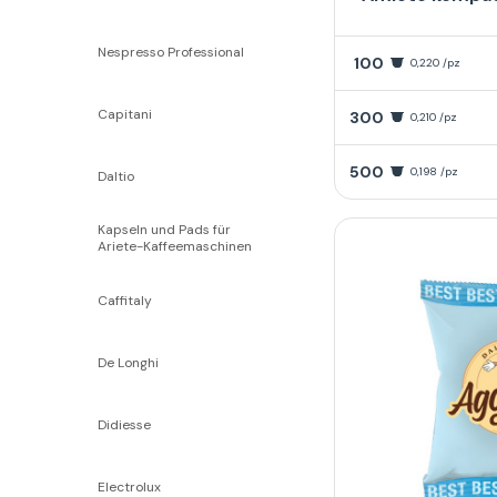
Nespresso Professional
100
0,220 /pz
Capitani
300
0,210 /pz
500
0,198 /pz
Daltio
Kapseln und Pads für
Ariete-Kaffeemaschinen
Caffitaly
De Longhi
Didiesse
Electrolux