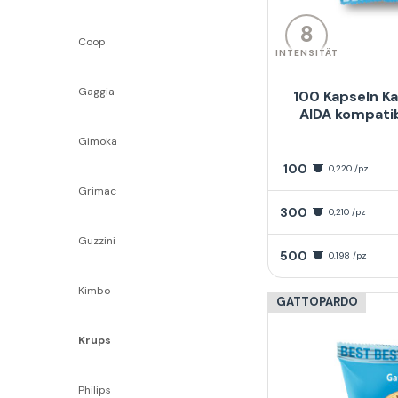
8
Coop
INTENSITÄT
Gaggia
100 Kapseln Ka
AIDA kompati
Gimoka
100
0,220 /pz
Grimac
300
0,210 /pz
Guzzini
500
0,198 /pz
Kimbo
GATTOPARDO
Krups
Philips