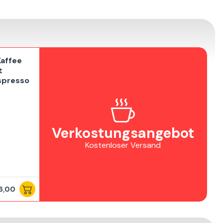
affee
t
spresso
Verkostungsangebot
Kostenloser Versand
6,00