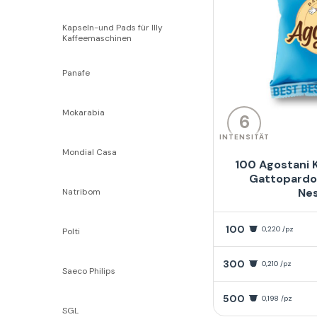
Kapseln-und Pads für Illy
Kaffeemaschinen
Panafe
Mokarabia
6
INTENSITÄT
Mondial Casa
100 Agostani 
Gattopardo
Ne
Natribom
100
0,220 /pz
Polti
300
0,210 /pz
Saeco Philips
500
0,198 /pz
SGL