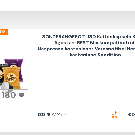
LOS
SONDERANGEBOT: 180 Kaffeekapseln K
Agostani BEST Mix kompatibel mi
Nespresso,kostenloser Versandtibel Ne
kostenlose Spedition
180
180
€3
0,200 /pz
frei