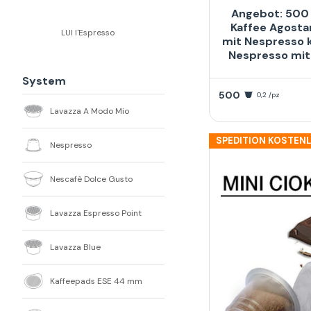
Angebot: 500 
Kaffee Agosta
LUI l'Espresso
mit Nespresso 
Nespresso mit
System
500
0,2 /pz
Lavazza A Modo Mio
SPEDITION KOSTEN
Nespresso
Nescafè Dolce Gusto
Lavazza Espresso Point
Lavazza Blue
Kaffeepads ESE 44 mm