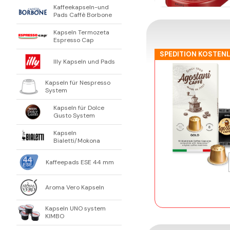
Kaffeekapseln-und
Pads Caffè Borbone
Kapseln Termozeta
Espresso Cap
SPEDITION KOSTEN
Illy Kapseln und Pads
Kapseln für Nespresso
System
Kapseln für Dolce
Gusto System
Kapseln
Bialetti/Mokona
Kaffeepads ESE 44 mm
Aroma Vero Kapseln
Kapseln UNO system
KIMBO