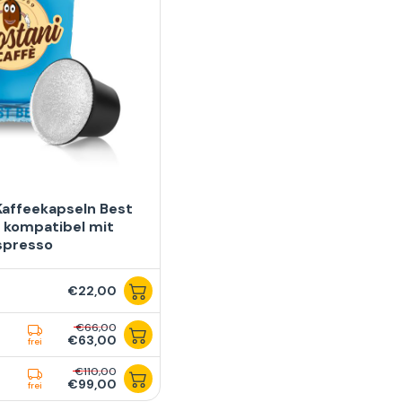
Kaffeekapseln Best
 kompatibel mit
spresso
€22,00
€66,00
€63,00
frei
€110,00
€99,00
frei