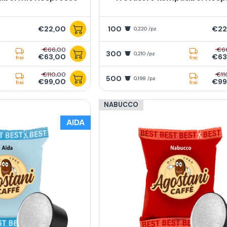
€22,00
100
€22
0,220 /pz
€66,00
€6
300
0,210 /pz
€63,00
€63
frei
frei
€110,00
€11
500
0,198 /pz
€99,00
€99
frei
frei
NABUCCO
AIDA