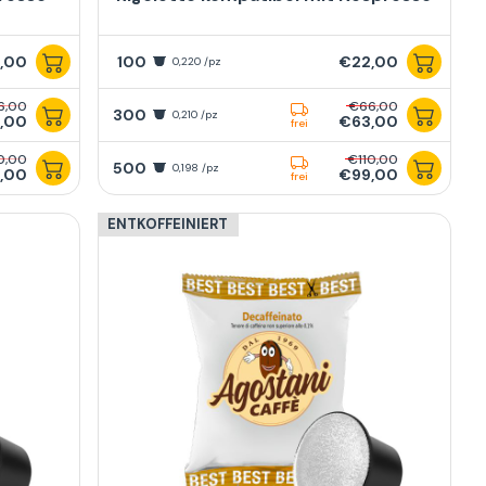
,00
100
€22,00
0,220 /pz
6,00
€66,00
300
0,210 /pz
,00
€63,00
frei
0,00
€110,00
500
0,198 /pz
,00
€99,00
frei
ENTKOFFEINIERT