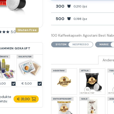
300
0,210 /pz
500
0,198 /pz
Gluten Free
5.0
100 Kaffeekapseln Agostani Best Na
SYSTEM
NESPRESSO
MARKE
USAMMEN GEKAUFT
ÖRSETS
KALKFILTER
Ander
AGOSTANI
ATTILA
TOS
4,00
€ 5,00
10
INTENSITÄT
INTE
rodukte
€ 31,00
ENTKOFFEINIERT
GOLD
AID
inzu