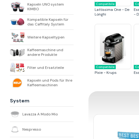
Kapseln UNO system
Compatibile
Co
KIMBO
Lattissima One - De
Es
Longhi
- 
Kompatible Kapseln für
das Caffitaly System
Weitere Kapseltypen
Kaffeemaschine und
andere Produkte
Compatibile
Co
Filter und Ersatzteile
Pixie - Krups
Es
Kapseln und Pods für Ihre
Kaffeemaschinen
System
Lavazza A Modo Mio
Nespresso