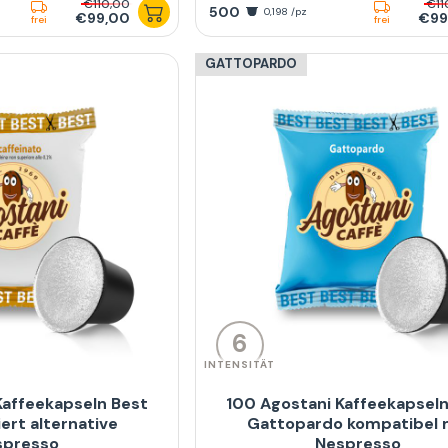
€110,00
€11
500
0,198 /pz
€99,00
€99
frei
frei
GATTOPARDO
6
INTENSITÄT
Kaffeekapseln Best
100 Agostani Kaffeekapseln
iert alternative
Gattopardo kompatibel 
spresso
Nespresso