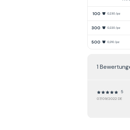
100
0,230 /pz
300
0,220 /pz
500
0,210 /pz
1 Bewertung
5
07/09/2022 DE