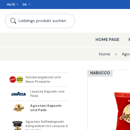
HILFE
DE
SEIT
Lieblings produkt suchen
HOME PAGE
Home
Ago
NABUCCO
Sonderangebote und
Neue Produkte
Lavazza Kapseln und
Pads
Agostani Kapseln
und Pads
Agostani Kaffeekapseln
kompatibel mit Lavazza A