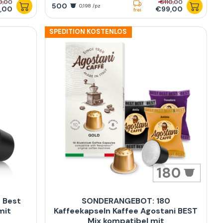
0,00
€110,00
500
0,198 /pz
,00
€99,00
frei
SPEDITION KOSTENLOS
180
 Best
SONDERANGEBOT: 180
mit
Kaffeekapseln Kaffee Agostani BEST
Mix kompatibel mit