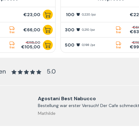
€23,00
100
€22
0,220 /pz
€6
€66,00
300
0,210 /pz
€63
frei
frei
€115,00
€11
500
0,198 /pz
€105,00
€99
frei
frei
en
5.0
Agostani Best Nabucco
Bestellung war erster Versuch! Der Cafe schmeckt 
Mathilde