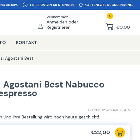
ND AB 65€
LIEFERUNG IN 48 STUNDEN
KOSTENLOSE RÜCKSENDUNG
0
Willkommen
Anmelden oder
Registrieren
€0,00
NTO
KONTAKT
s: Agostani Best
n Agostani Best Nabucco
espresso
GTIN 8056324380665
en Und ihre Bestellung wird noch heute geschickt!
€22,00