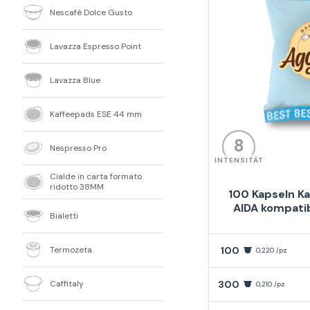
Nescafè Dolce Gusto
Lavazza Espresso Point
Lavazza Blue
Kaffeepads ESE 44 mm
8
Nespresso Pro
INTENSITÄT
Cialde in carta formato
ridotto 38MM
100 Kapseln Ka
AIDA kompati
Bialetti
Termozeta
100
0,220 /pz
Caffitaly
300
0,210 /pz