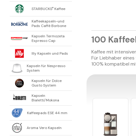
STARBUCKS
Kaffee
®
Kaffeekapseln-und
Pads Caffè Borbone
Kapseln Termozeta
100 Kaffe
Espresso Cap
Kaffee mit intensi
Illy Kapseln und Pads
Für Liebhaber eines
100% kompatibel mi
Kapseln für Nespresso
System
Kapseln für Dolce
Gusto System
Kapseln
Bialetti/Mokona
Kaffeepads ESE 44 mm
Aroma Vero Kapseln