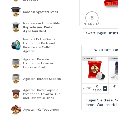
Modo Mio
Kapseln Agostani Small
6
Nespresso kompatible
INTENSITÄT
Kapseln und Pads:
Agostani Best
1 Bewertungen
Nescafè Dolce Gusto
kompatible Pads und
Kapseln von Caffè
WIRD OFT Z
Agostani
NABUCCO
ZUBEH
Agostani Kapseln
kompatibel Lavazza
Espresso Point
Agostani BIDOSE Kapseln
€
€ 
Agostani Kaffeekapseln
22.00
kompatibel Lavazza Blue
und Lavazza In Black
Fügen Sie diese P
Ihrem Warenkorb h
Agostani-Kaffeebohnen