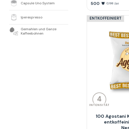
Capsule Uno System
500
0,198 /pz
Iperespresso
ENTKOFFEINIERT
Gemahlen und Ganze
Kaffeebohnen
4
INTENSITÄT
100 Agostani 
entkoffein
Ne