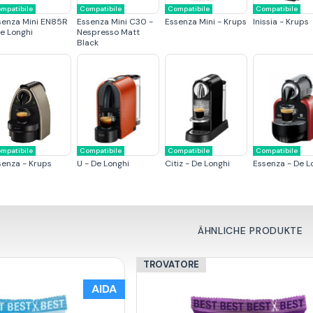
mpatibile
Compatibile
Compatibile
Compatibile
senza Mini EN85R
Essenza Mini C30 -
Essenza Mini - Krups
Inissia - Krups
De Longhi
Nespresso Matt
Black
mpatibile
Compatibile
Compatibile
Compatibile
senza - Krups
U - De Longhi
Citiz - De Longhi
Essenza - De L
ÄHNLICHE PRODUKTE
TROVATORE
AIDA