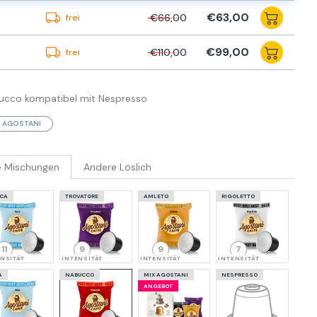
€63,00
€66,00
frei
€99,00
€110,00
frei
bucco kompatibel mit Nespresso
AGOSTANI
e Mischungen
Andere Löslich
CA
TROVATORE
AMLETO
RIGOLETTO
11
9
9
7
NSITÄT
INTENSITÄT
INTENSITÄT
INTENSITÄT
A
NABUCCO
MIX AGOSTANI
NESPRESSO
ANGEBOT