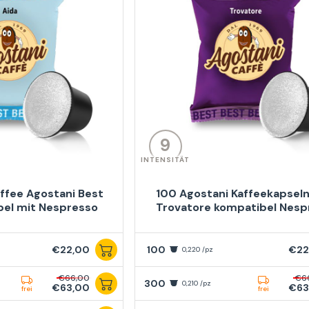
9
INTENSITÄT
ffee Agostani Best
100 Agostani Kaffeekapseln
bel mit Nespresso
Trovatore kompatibel Nesp
€22,00
100
€22
0,220 /pz
€66,00
€6
300
0,210 /pz
€63,00
€63
frei
frei