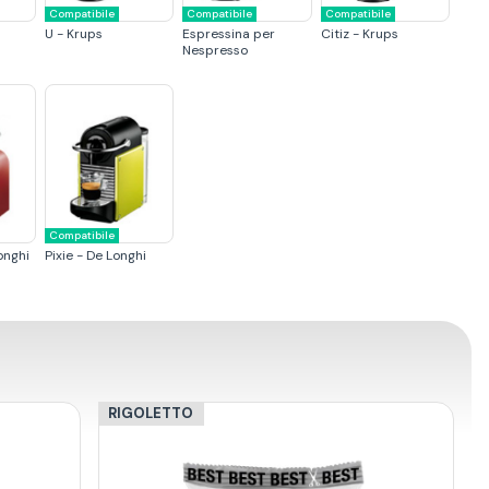
Compatibile
Compatibile
Compatibile
U - Krups
Espressina per
Citiz - Krups
Nespresso
Compatibile
onghi
Pixie - De Longhi
RIGOLETTO