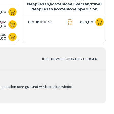
Nespresso,kostenloser Versandtibel
Nespresso kostenlose Spedition
,00
180
€36,00
6,00
0,200 /pz
frei
,00
0,00
,00
IHRE BEWERTUNG HINZUFÜGEN
uns allen sehr gut und wir bestellen wieder!