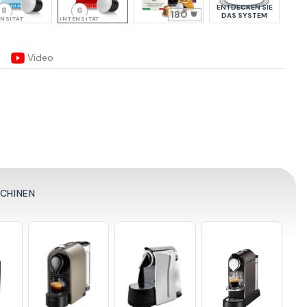
ENTDECKEN SIE
8
6
180
DAS SYSTEM
NSITÄT
INTENSITÄT
Video
SCHINEN