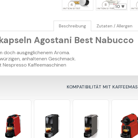
4
8
10
INTENSITÄT
INTENSITÄT
INTE
Beschreibung
Zutaten / Allergen
ekapseln Agostani Best Nabucco
vem doch ausgeglichenem Aroma.
 würzigen, anhaltenen Geschmack.
t Nespresso Kaffeemaschinen
KOMPATIBILITÄT MIT KAFFEEMA