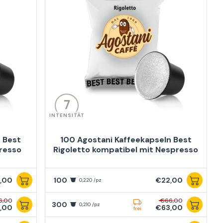
7
INTENSITÄT
 Best
100 Agostani Kaffeekapseln Best
resso
Rigoletto kompatibel mit Nespresso
,00
100
€22,00
0,220 /pz
6,00
€66,00
300
0,210 /pz
,00
€63,00
frei