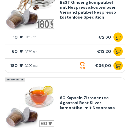
BEST Ginseng kompatibel
mit Nespresso,kostenloser
Versand patibel Nespresso
kostenlose Spedition
10
€2,60
0,26 /pz
60
€13,20
0,220 /pz
180
€36,00
0,200 /pz
frei
ZITRONENTEE
60 Kapseln Zitronentee
Agostani Best Silver
kompatibel mit Nespresso
60