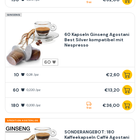
frei
GINSENG
60 Kapseln Ginseng Agostani
Best Silver kompatibel mit
Nespresso
60
10
€2,60
0,26 /pz
60
€13,20
0,220 /pz
180
€36,00
0,200 /pz
frei
SPEDITION KOSTENLOS
SONDERANGEBOT: 180
Kaffeekapseln Caffè Agostani