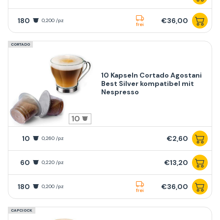
180
€36,00
0,200 /pz
frei
CORTADO
10 Kapseln Cortado Agostani
Best Silver kompatibel mit
Nespresso
10
10
€2,60
0,260 /pz
60
€13,20
0,220 /pz
180
€36,00
0,200 /pz
frei
CAPCIOCK