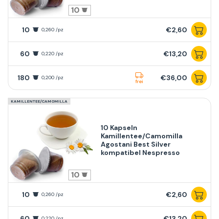
10
10
€2,60
0,260 /pz
60
€13,20
0,220 /pz
180
€36,00
0,200 /pz
frei
KAMILLENTEE/CAMOMILLA
10 Kapseln
Kamillentee/Camomilla
Agostani Best Silver
kompatibel Nespresso
10
10
€2,60
0,260 /pz
60
€13,20
0,220 /pz