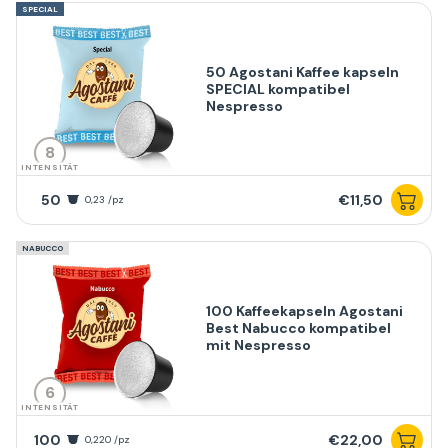
SPECIAL
50 Agostani Kaffee kapseln
SPECIAL kompatibel
Nespresso
8
INTENSITÄT
50
€11,50
0,23 /pz
NABUCCO
100 Kaffeekapseln Agostani
Best Nabucco kompatibel
mit Nespresso
6
INTENSITÄT
100
€22,00
0,220 /pz