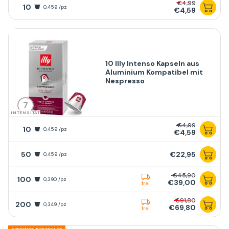
€4,99
10
0,459 /pz
€4,59
10 Illy Intenso Kapseln aus
Aluminium Kompatibel mit
Nespresso
7
INTENSITÄT
€4,99
10
0,459 /pz
€4,59
50
€22,95
0,459 /pz
€45,90
100
0,390 /pz
€39,00
frei
€91,80
200
0,349 /pz
€69,80
frei