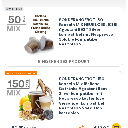
NUR ON LINE
SONDERANGEBOT: 50
Kapseln MIX NEUE LOESLICHE
Agostani BEST Silver
kompatibel mit Nespresso
Soluble kompatibel
Nespresso
EINGEHENDES PRODUKT
SPEDITION KOSTENLOS
SONDERANGEBOT: 150
Kapseln Mix lösliche
Getränke Agostani Best
Silver kompatibel mit
Nespresso kostenloser
Versander kompatibel
Nespresso Spedition
kostenlos
150
€32,00
0,213 /pz