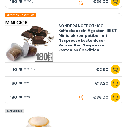
180
€36,00
0,200 /pz
frei
SPEDITION KOSTENLOS
SONDERANGEBOT: 180
Kaffeekapseln Agostani BEST
Miniciok kompatibel mit
Nespresso kostenloser
Versandbel Nespresso
kostenlos Spedition
10
€2,60
0,26 /pz
60
€13,20
0,220 /pz
180
€36,00
0,200 /pz
frei
CAPPUCCINO