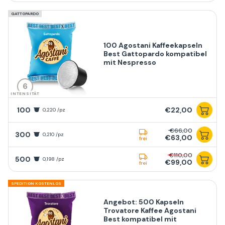
GATTOPARDO
100 Agostani Kaffeekapseln
Best Gattopardo kompatibel
mit Nespresso
6
INTENSITÄT
100
€22,00
0,220 /pz
€66,00
300
0,210 /pz
€63,00
frei
€110,00
500
0,198 /pz
€99,00
frei
SPEDITION KOSTENLOS
Angebot: 500 Kapseln
Trovatore Kaffee Agostani
Best kompatibel mit