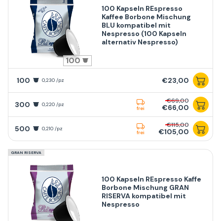
100 Kapseln REspresso
Kaffee Borbone Mischung
BLU kompatibel mit
Nespresso (100 Kapseln
alternativ Nespresso)
100
100
€23,00
0,230 /pz
€69,00
300
0,220 /pz
€66,00
frei
€115,00
500
0,210 /pz
€105,00
frei
GRAN RISERVA
100 Kapseln REspresso Kaffe
Borbone Mischung GRAN
RISERVA kompatibel mit
Nespresso