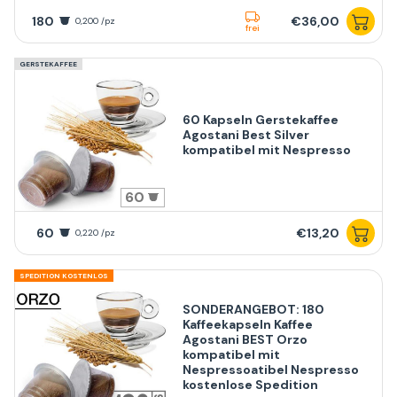
180
€36,00
0,200 /pz
frei
GERSTEKAFFEE
60 Kapseln Gerstekaffee
Agostani Best Silver
kompatibel mit Nespresso
60
60
€13,20
0,220 /pz
SPEDITION KOSTENLOS
SONDERANGEBOT: 180
Kaffeekapseln Kaffee
Agostani BEST Orzo
kompatibel mit
Nespressoatibel Nespresso
kostenlose Spedition