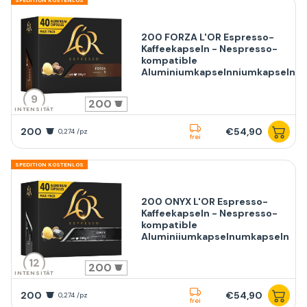
SPEDITION KOSTENLOS
200 FORZA L'OR Espresso-
Kaffeekapseln - Nespresso-
kompatible
Aluminiumkapselnniumkapseln
9
200
INTENSITÄT
200
€54,90
0,274 /pz
frei
SPEDITION KOSTENLOS
200 ONYX L'OR Espresso-
Kaffeekapseln - Nespresso-
kompatible
Aluminiiumkapselnumkapseln
12
200
INTENSITÄT
200
€54,90
0,274 /pz
frei