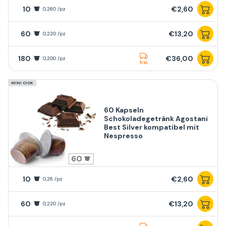
10
€2,60
0,260 /pz
60
€13,20
0,220 /pz
180
€36,00
0,200 /pz
frei
MINI CIOK
60 Kapseln
Schokoladegetränk Agostani
Best Silver kompatibel mit
Nespresso
60
10
€2,60
0,26 /pz
60
€13,20
0,220 /pz