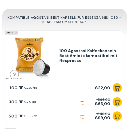
KOMPATIBLE AGOSTANI BEST KAPSELN FÜR ESSENZA MINI C30 -
NESPRESSO MATT BLACK
AMLETO
100 Agostani Kaffeekapseln
Best Amleto kompatibel mit
Nespresso
9
INTENSITÄT
100
€22,00
0,220 /pz
€66,00
300
0,210 /pz
€63,00
frei
€110,00
500
0,198 /pz
€99,00
frei