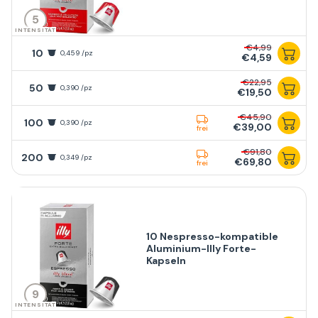
5
INTENSITÄT
€4,99
10
0,459 /pz
€4,59
€22,95
50
0,390 /pz
€19,50
€45,90
100
0,390 /pz
€39,00
frei
€91,80
200
0,349 /pz
€69,80
frei
10 Nespresso-kompatible
Aluminium-Illy Forte-
Kapseln
9
INTENSITÄT