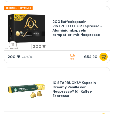
SPEDITION KOSTENLOS
200 Kaffeekapseln
RISTRETTO L'OR Espresso -
Aluminiumkapseln
kompatibrl mit Nespresso
11
200
INTENSITÄT
200
€54,90
0,274 /pz
frei
10 STARBUCKS® Kapseln
Creamy Vanilla von
Nespresso® für Kaffee
Espresso