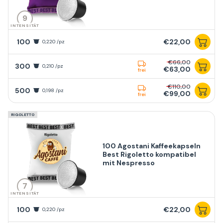
9
INTENSITÄT
100
€22,00
0,220 /pz
€66,00
300
0,210 /pz
€63,00
frei
€110,00
500
0,198 /pz
€99,00
frei
RIGOLETTO
100 Agostani Kaffeekapseln
Best Rigoletto kompatibel
mit Nespresso
7
INTENSITÄT
100
€22,00
0,220 /pz