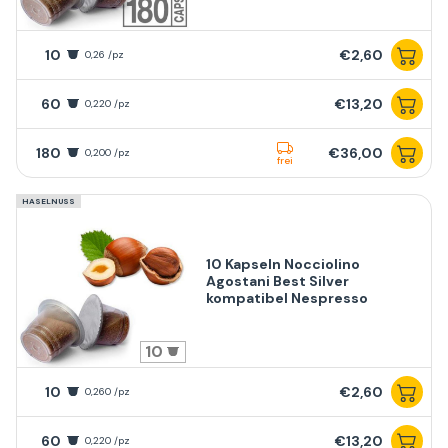
10
€2,60
0,26 /pz
60
€13,20
0,220 /pz
180
€36,00
0,200 /pz
frei
HASELNUSS
10 Kapseln Nocciolino
Agostani Best Silver
kompatibel Nespresso
10
10
€2,60
0,260 /pz
60
€13,20
0,220 /pz