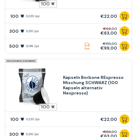
100
100
€22,00
0,220 /pz
€66,00
300
0,210 /pz
€63,00
€110,00
500
0,198 /pz
€99,00
frei
MISCHUNG SCHWARZ
Kapseln Borbone REspresso
Mischung SCHWARZ (100
Kapseln alternativ
Nespresso)
100
100
€22,00
0,220 /pz
€66,00
300
0,210 /pz
€63,00