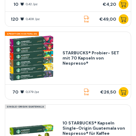
10
€4,20
0,42 /pz
120
€49,00
0,408 /pz
frei
SPEDITION KOSTENLOS
STARBUCKS® Probier- SET
mit 70 Kapseln von
Nespresso®
70
€26,50
0,379 /pz
frei
SINGLE-ORIGIN GUATEMALA
10 STARBUCKS® Kapseln
Single-Origin Guatemala von
Nespresso® für Kaffee