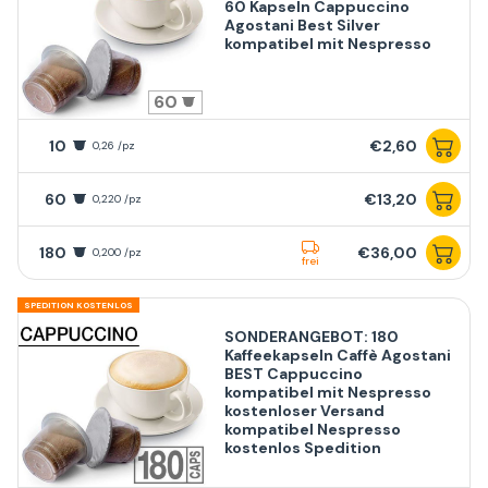
60 Kapseln Cappuccino
Agostani Best Silver
kompatibel mit Nespresso
60
10
€2,60
0,26 /pz
60
€13,20
0,220 /pz
180
€36,00
0,200 /pz
frei
SPEDITION KOSTENLOS
SONDERANGEBOT: 180
Kaffeekapseln Caffè Agostani
BEST Cappuccino
kompatibel mit Nespresso
kostenloser Versand
kompatibel Nespresso
kostenlos Spedition