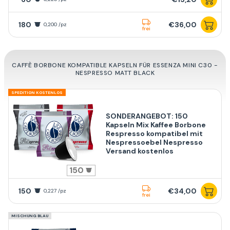
180
€36,00
0,200 /pz
frei
CAFFÈ BORBONE KOMPATIBLE KAPSELN FÜR ESSENZA MINI C30 -
NESPRESSO MATT BLACK
SPEDITION KOSTENLOS
SONDERANGEBOT: 150
Kapseln Mix Kaffee Borbone
Respresso kompatibel mit
Nespressoebel Nespresso
Versand kostenlos
150
150
€34,00
0,227 /pz
frei
MISCHUNG BLAU