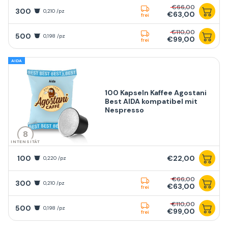
€66,00
300
0,210 /pz
€63,00
frei
€110,00
500
0,198 /pz
€99,00
frei
AIDA
100 Kapseln Kaffee Agostani
Best AIDA kompatibel mit
Nespresso
8
INTENSITÄT
100
€22,00
0,220 /pz
€66,00
300
0,210 /pz
€63,00
frei
€110,00
500
0,198 /pz
€99,00
frei