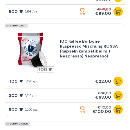
€110,00
500
0,198 /pz
€99,00
frei
MISCHUNG ROT
100 Kaffee Borbone
REspresso Mischung ROSSA
(Kapseln kompatibel mit
Nespresso) Nespresso)
100
100
€22,00
0,220 /pz
€66,00
300
0,210 /pz
€63,00
€110,00
500
0,200 /pz
€100,00
frei
MISCHUNG GRUN