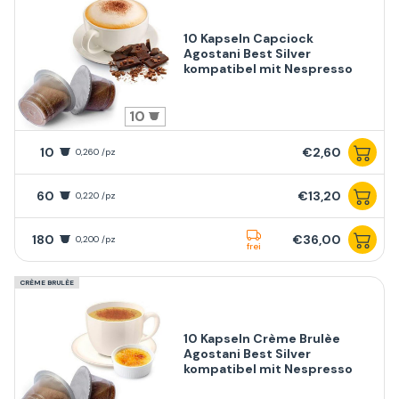
10 Kapseln Capciock
Agostani Best Silver
kompatibel mit Nespresso
10
10
€2,60
0,260 /pz
60
€13,20
0,220 /pz
180
€36,00
0,200 /pz
frei
CRÈME BRULÈE
10 Kapseln Crème Brulèe
Agostani Best Silver
kompatibel mit Nespresso