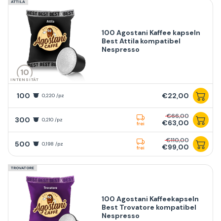
ATTILA
100 Agostani Kaffee kapseln
Best Attila kompatibel
Nespresso
10
INTENSITÄT
100
€22,00
0,220 /pz
€66,00
300
0,210 /pz
€63,00
frei
€110,00
500
0,198 /pz
€99,00
frei
TROVATORE
100 Agostani Kaffeekapseln
Best Trovatore kompatibel
Nespresso