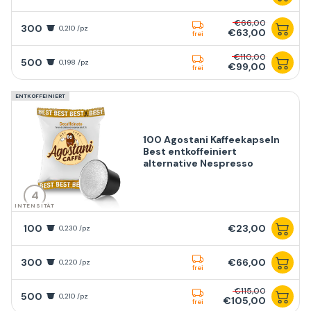
€66,00
300
0,210 /pz
€63,00
frei
€110,00
500
0,198 /pz
€99,00
frei
ENTKOFFEINIERT
100 Agostani Kaffeekapseln
Best entkoffeiniert
alternative Nespresso
4
INTENSITÄT
100
€23,00
0,230 /pz
300
€66,00
0,220 /pz
frei
€115,00
500
0,210 /pz
€105,00
frei