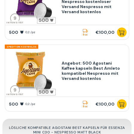
Nespresso kostenloser
Versand Nespresso mit
Versand kostenlos
9
500
INTENSITÄT
500
€100,00
0,2 /pz
frei
SPEDITION KOSTENLOS
Angebot: 500 Agostani
Kaffee kapseln Best Amleto
kompatibel Nespresso mit
Versand kostenlos
9
500
INTENSITÄT
500
€100,00
0,2 /pz
frei
LÖSLICHE KOMPATIBLE AGOSTANI BEST KAPSELN FÜR ESSENZA
MINI C30 - NESPRESSO MATT BLACK