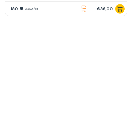
180
€36,00
0,200 /pz
frei