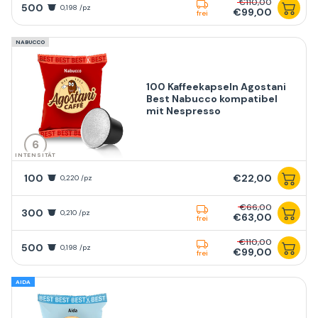
€110,00
500
0,198 /pz
€99,00
frei
NABUCCO
100 Kaffeekapseln Agostani
Best Nabucco kompatibel
mit Nespresso
6
INTENSITÄT
100
€22,00
0,220 /pz
€66,00
300
0,210 /pz
€63,00
frei
€110,00
500
0,198 /pz
€99,00
frei
AIDA