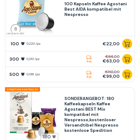
100 Kapseln Kaffee Agostani
Best AIDA kompatibel mit
Nespresso
8
INTENSITÄT
100
€22,00
0,220 /pz
€66,00
300
0,210 /pz
€63,00
frei
€110,00
500
0,198 /pz
€99,00
frei
SPEDITION KOSTENLOS
SONDERANGEBOT: 180
Kaffeekapseln Kaffee
Agostani BEST Mix
kompatibel mit
Nespresso,kostenloser
Versandtibel Nespresso
kostenlose Spedition
180