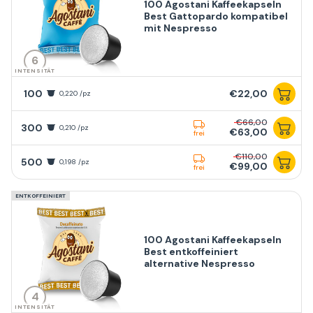
100 Agostani Kaffeekapseln
Best Gattopardo kompatibel
mit Nespresso
6
INTENSITÄT
100
€22,00
0,220 /pz
€66,00
300
0,210 /pz
€63,00
frei
€110,00
500
0,198 /pz
€99,00
frei
ENTKOFFEINIERT
100 Agostani Kaffeekapseln
Best entkoffeiniert
alternative Nespresso
4
INTENSITÄT