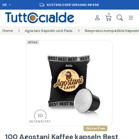
DE
LIEFERUNG IN 48 STUNDEN
0
Home
Agostani Kapseln und Pads
Nespresso kompatible Kapseln
ATTILA
10
INTENSITÄT
Gluten Free
100 Agostani Kaffee kapseln Best