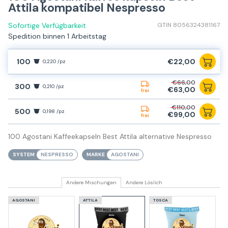
Attila kompatibel Nespresso
Sofortige Verfügbarkeit
GTIN 8056324381167
Spedition binnen 1 Arbeitstag
100
€22,00
0,220 /pz
€66,00
300
0,210 /pz
€63,00
frei
€110,00
500
0,198 /pz
€99,00
frei
100 Agostani Kaffeekapseln Best Attila alternative Nespresso
SYSTEM
NESPRESSO
MARKE
AGOSTANI
Andere Mischungen
Andere Löslich
AGOSTANI
ATTILA
TOSCA