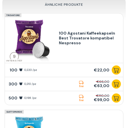
ÄHNLICHE PRODUKTE
TROVATORE
100 Agostani Kaffeekapseln
Best Trovatore kompatibel
Nespresso
9
INTENSITÄT
100
€22,00
0,220 /pz
€66,00
300
0,210 /pz
€63,00
frei
€110,00
500
0,198 /pz
€99,00
frei
GATTOPARDO