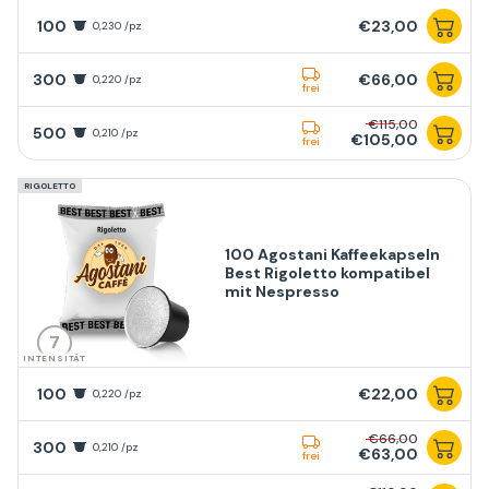
100
€23,00
0,230 /pz
300
€66,00
0,220 /pz
frei
€115,00
500
0,210 /pz
€105,00
frei
RIGOLETTO
100 Agostani Kaffeekapseln
Best Rigoletto kompatibel
mit Nespresso
7
INTENSITÄT
100
€22,00
0,220 /pz
€66,00
300
0,210 /pz
€63,00
frei