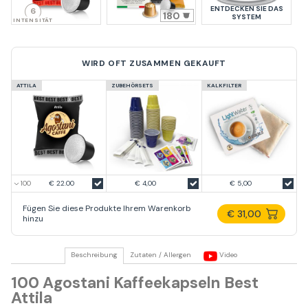
ENTDECKEN SIE DAS
6
180
SYSTEM
INTENSITÄT
WIRD OFT ZUSAMMEN GEKAUFT
ATTILA
ZUBEHÖRSETS
KALKFILTER
€ 22.00
€ 4,00
€ 5,00
Fügen Sie diese Produkte Ihrem Warenkorb
€ 31,00
hinzu
Beschreibung
Zutaten / Allergen
Video
100 Agostani Kaffeekapseln Best
Attila