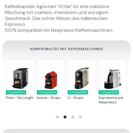
Kaffeekapseln Agostani “Attila” ist eine exklusive
Mischung mit starkem, intensivem und würzigem
Geschmack. Das echte Wesen des italienischen
Espresso.
100% kompatibel mit Nespresso Kaffeemaschinen.
KOMPATIBILITÄT MIT KAFFEEMASCHINEN
Compatibile
Compatibile
Compatibile
Compatibile
Compat
spressina per
Citiz - Krups
Pixie - Krups
Essenza - Krups
U - De 
espresso