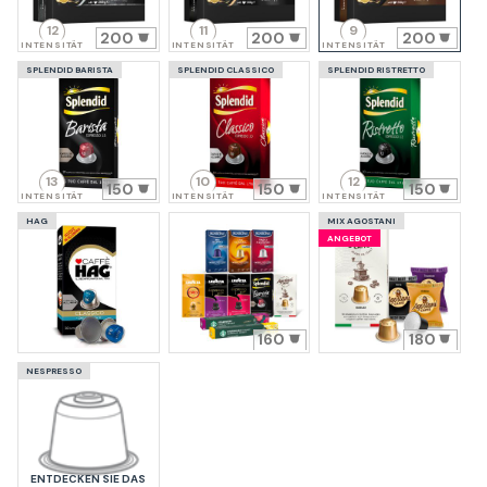
12
11
9
200
200
200
INTENSITÄT
INTENSITÄT
INTENSITÄT
SPLENDID BARISTA
SPLENDID CLASSICO
SPLENDID RISTRETTO
13
10
12
150
150
150
INTENSITÄT
INTENSITÄT
INTENSITÄT
HAG
MIX AGOSTANI
ANGEBOT
160
180
NESPRESSO
ENTDECKEN SIE DAS