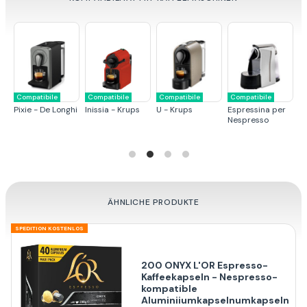
Compatibile
Compatibile
Compatibile
Compatibile
C
Pixie - De Longhi
Inissia - Krups
U - Krups
Espressina per
Ci
Nespresso
ÄHNLICHE PRODUKTE
SPEDITION KOSTENLOS
200 ONYX L'OR Espresso-
Kaffeekapseln - Nespresso-
kompatible
Aluminiiumkapselnumkapseln