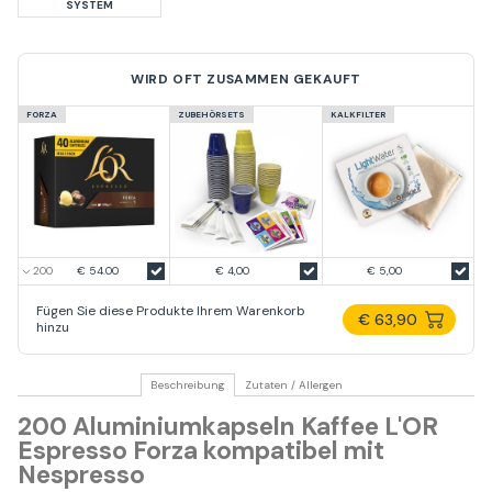
SYSTEM
WIRD OFT ZUSAMMEN GEKAUFT
FORZA
ZUBEHÖRSETS
KALKFILTER
€ 54.00
€ 4,00
€ 5,00
Fügen Sie diese Produkte Ihrem Warenkorb
€ 63,90
hinzu
Beschreibung
Zutaten / Allergen
200 Aluminiumkapseln Kaffee L'OR
Espresso Forza kompatibel mit
Nespresso