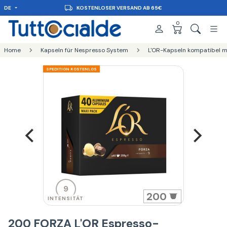
DE
KOSTENLOSER VERSAND AB 65€
0
Home
Kapseln für Nespresso System
L'OR-Kapseln kompatibel m
SPEDITION KOSTENLOS
9
200
INTENSITÄT
200 FORZA L'OR Espresso-