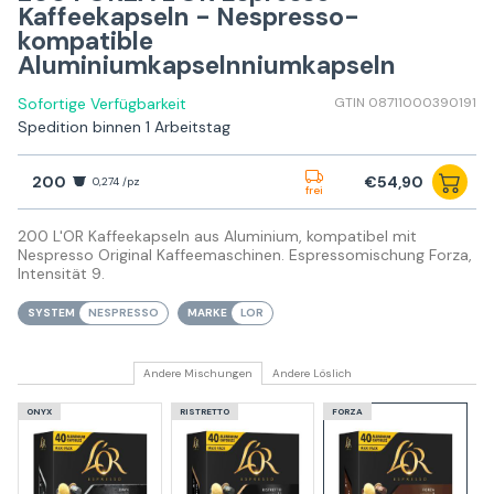
Kaffeekapseln - Nespresso-
kompatible
Aluminiumkapselnniumkapseln
Sofortige Verfügbarkeit
GTIN 08711000390191
Spedition binnen 1 Arbeitstag
200
€54,90
0,274 /pz
frei
200 L'OR Kaffeekapseln aus Aluminium, kompatibel mit
Nespresso Original Kaffeemaschinen. Espressomischung Forza,
Intensität 9.
SYSTEM
NESPRESSO
MARKE
LOR
Andere Mischungen
Andere Löslich
ONYX
RISTRETTO
FORZA