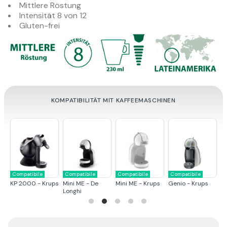
Mittlere Röstung
Intensität 8 von 12
Gluten-frei
KOMPATIBILITÄT MIT KAFFEEMASCHINEN
Compatibile
Compatibile
Compatibile
Compatibile
C
KP 2000 - Krups
Mini ME - De
Mini ME - Krups
Genio - Krups
M
Longhi
L