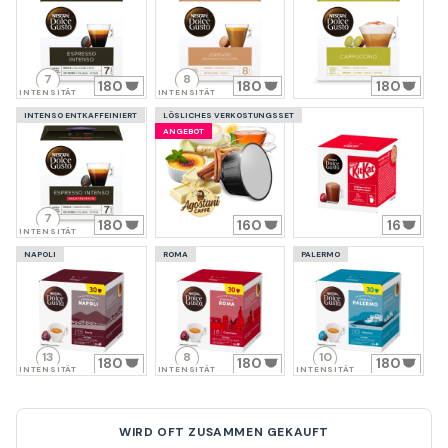
7
8
180
180
180
INTENSITÄT
INTENSITÄT
INTENSO ENTKAFFEINIERT
LÖSLICHES VERKOSTUNGSSET
ANGEBOT
7
180
160
16
INTENSITÄT
NAPOLI
ROMA
PALERMO
13
8
10
180
180
180
INTENSITÄT
INTENSITÄT
INTENSITÄT
WIRD OFT ZUSAMMEN GEKAUFT