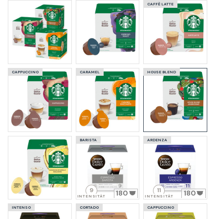
CAFFÈ LATTE
CAPPUCCINO
CARAMEL
HOUSE BLEND
BARISTA
ARDENZA
9
11
180
180
INTENSITÄT
INTENSITÄT
INTENSO
CORTADO
CAPPUCCINO