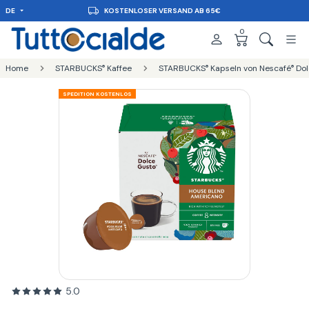
DE
KOSTENLOSER VERSAND AB 65€
0
Home
STARBUCKS
Kaffee
STARBUCKS
Kapseln von Nescafé
Dol
®
®
®
SPEDITION KOSTENLOS
5.0