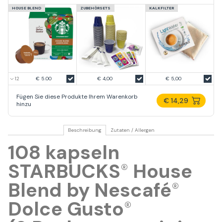
HOUSE BLEND
ZUBEHÖRSETS
KALKFILTER
€ 5.00
€ 4,00
€ 5,00
Fügen Sie diese Produkte Ihrem Warenkorb
€ 14,29
hinzu
Beschreibung
Zutaten / Allergen
108 kapseln
STARBUCKS
House
®
Blend by Nescafé
®
Dolce Gusto
®