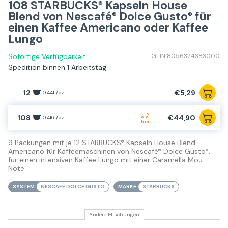
108 STARBUCKS
Kapseln House
®
Blend von Nescafé
Dolce Gusto
für
®
®
einen Kaffee Americano oder Kaffee
Lungo
Sofortige Verfügbarkeit
GTIN 8056324383000
Spedition binnen 1 Arbeitstag
12
€5,29
0,441 /pz
108
€44,90
0,416 /pz
frei
9 Packungen mit je 12 STARBUCKS
Kapseln House Blend
®
Americano für Kaffeemaschinen von Nescafé
Dolce Gusto
,
®
®
für einen intensiven Kaffee Lungo mit einer Caramella Mou
Note.
SYSTEM
NESCAFÈ DOLCE GUSTO
MARKE
STARBUCKS
Andere Mischungen