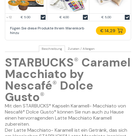
€ 5.00
€ 4,00
€ 5,00
Fügen Sie diese Produkte Ihrem Warenkorb
€ 14,29
hinzu
Beschreibung
Zutaten / Allergen
STARBUCKS
Caramel
®
Macchiato by
Nescafé
Dolce
®
Gusto
®
Mit den STARBUCKS
Kapseln Karamell- Macchiato von
®
Nescafé
Dolce Gusto
können Sie nun auch zu Hause
®
®
einen hervorragenden Latte Macchiato Karamell
zubereiten.
Der Latte Macchiato- Karamell ist ein Getränk, das sich
®