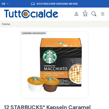
DE
KOSTENLOSER VERSAND AB 65€
0
Home
CARAMEL MACCHIATO
12 STARBUCKS
Kapseln Caramel
®