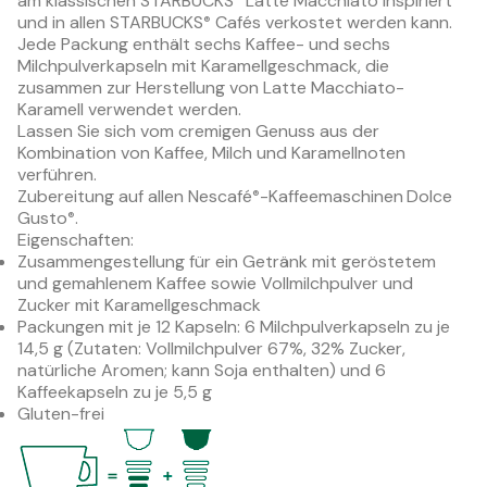
am klassischen STARBUCKS
Latte Macchiato inspiriert
und in allen STARBUCKS
Cafés verkostet werden kann.
®
Jede Packung enthält sechs Kaffee- und sechs
Milchpulverkapseln mit Karamellgeschmack, die
zusammen zur Herstellung von Latte Macchiato-
Karamell verwendet werden.
Lassen Sie sich vom cremigen Genuss aus der
Kombination von Kaffee, Milch und Karamellnoten
verführen.
Zubereitung auf allen Nescafé
-Kaffeemaschinen
Dolce
®
Gusto
.
®
Eigenschaften:
Zusammengestellung für ein Getränk mit geröstetem
und gemahlenem Kaffee sowie Vollmilchpulver und
Zucker mit Karamellgeschmack
Packungen mit je 12 Kapseln: 6 Milchpulverkapseln zu je
14,5 g (Zutaten: Vollmilchpulver 67%, 32% Zucker,
natürliche Aromen; kann Soja enthalten) und 6
Kaffeekapseln zu je 5,5 g
Gluten-frei