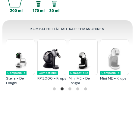
KOMPATIBILITÄT MIT KAFFEEMASCHINEN
Compatibile
Compatibile
Compatibile
Compatibile
C
Stelia - De
KP 2000 - Krups
Mini ME - De
Mini ME - Krups
G
Longhi
Longhi