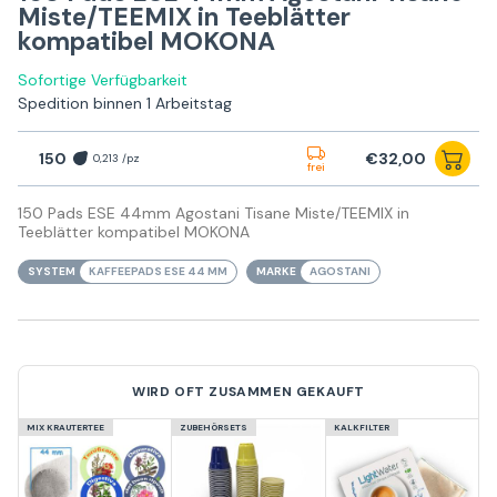
Miste/TEEMIX in Teeblätter
kompatibel MOKONA
Sofortige Verfügbarkeit
Spedition binnen 1 Arbeitstag
150
€32,00
0,213 /pz
frei
150 Pads ESE 44mm Agostani Tisane Miste/TEEMIX in
Teeblätter kompatibel MOKONA
SYSTEM
KAFFEEPADS ESE 44 MM
MARKE
AGOSTANI
WIRD OFT ZUSAMMEN GEKAUFT
MIX KRAUTERTEE
ZUBEHÖRSETS
KALKFILTER