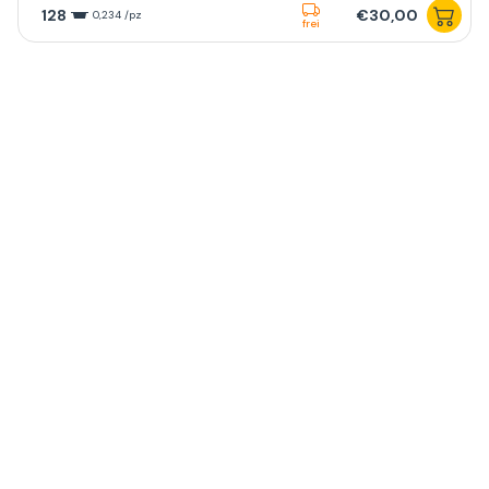
128
€30,00
0,234 /pz
frei