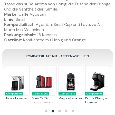
Tasse das süße Aroma von Honig, die Frische der Orange
und die Sanftheit der Kamille.
Marke:
Caffè Agostani
Linie:
Small
Kompatibilität:
Agostani Small Cup und Lavazza A
Modo Mio Maschinen
Packungsinhalt:
16 Kapseln
Getränk:
Kamillentee mit Honig und Orange
KOMPATIBILITÄT MIT KAFFEEMASCHINEN
Compatibile
Compatibile
Compatibile
Compatibile
C
Jolie - Lavazza
Minù Caffè
Magia - Lavazza
Espria Ebony -
Mi
Latte- Lavazza
Lavazza