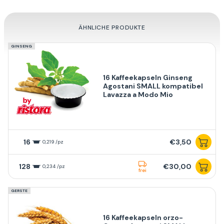
ÄHNLICHE PRODUKTE
GINSENG
16 Kaffeekapseln Ginseng
Agostani SMALL kompatibel
Lavazza a Modo Mio
16
€3,50
0,219 /pz
128
€30,00
0,234 /pz
frei
GERSTE
16 Kaffeekapseln orzo-