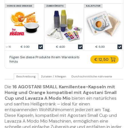
HONIG UND ORANGE
ZUBEHÖRSETS
KALKFILTER
€ 3.00
€ 4,00
€ 5,00
Fügen Sie diese Produkte Ihrem Warenkorb
€ 12,50
hinzu
Beschreibung
Zutaten / Allergen
Durchschnittliche nährwerte
Die
16 AGOSTANI SMALL Kamillentee-Kapseln mit
Honig und Orange kompatibel mit Agostani Small
Cup und Lavazza A Modo Mio
bieten ein natürliches
und sanftes Heißgetränk – ideal für einen
entspannenden Wohlfühlmoment jederzeit am Tag.
Diese Kapseln, kompatibel mit Agostani Small Cup und
Lavazza A Modo Mio Maschinen, ermöglichen eine
schnelle und einfache Zubereitung und entfalten in jeder