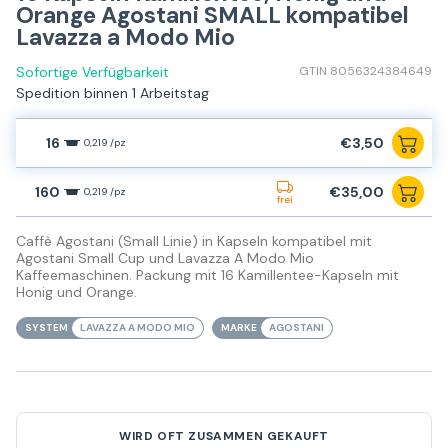
Orange Agostani SMALL kompatibel
Lavazza a Modo Mio
Sofortige Verfügbarkeit
GTIN 8056324384649
Spedition binnen 1 Arbeitstag
16
€3,50
0,219 /pz
160
€35,00
0,219 /pz
frei
Caffè Agostani (Small Linie) in Kapseln kompatibel mit
Agostani Small Cup und Lavazza A Modo Mio
Kaffeemaschinen. Packung mit 16 Kamillentee-Kapseln mit
Honig und Orange.
SYSTEM
LAVAZZA A MODO MIO
MARKE
AGOSTANI
WIRD OFT ZUSAMMEN GEKAUFT