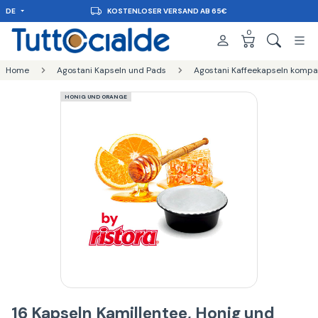
DE
KOSTENLOSER VERSAND AB 65€
0
Home
Agostani Kapseln und Pads
Agostani Kaffeekapseln kompa
HONIG UND ORANGE
16 Kapseln Kamillentee, Honig und