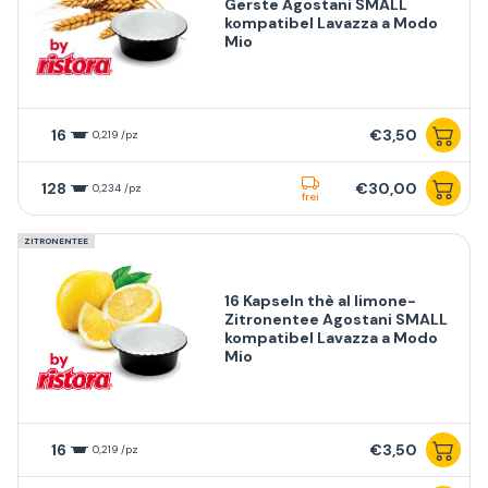
Gerste Agostani SMALL
kompatibel Lavazza a Modo
Mio
16
€3,50
0,219 /pz
128
€30,00
0,234 /pz
frei
ZITRONENTEE
16 Kapseln thè al limone-
Zitronentee Agostani SMALL
kompatibel Lavazza a Modo
Mio
16
€3,50
0,219 /pz