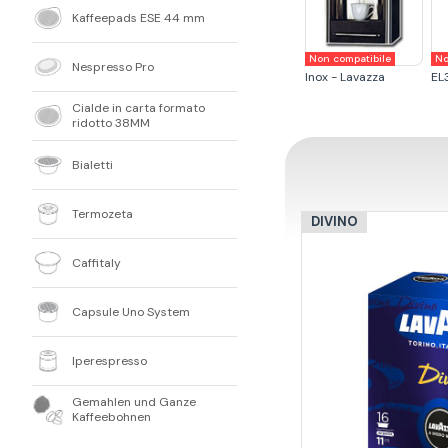
Kaffeepads ESE 44 mm
Non compatibile
No
Nespresso Pro
Inox - Lavazza
EL
Cialde in carta formato
ridotto 38MM
Bialetti
Termozeta
DIVINO
Caffitaly
Capsule Uno System
Iperespresso
Gemahlen und Ganze
Kaffeebohnen