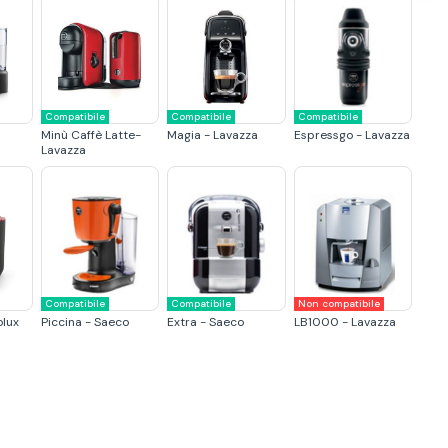
Compatibile
Compatibile
Compatibile
Minù Caffè Latte-
Magia - Lavazza
Espressgo - Lavazza
Lavazza
Compatibile
Compatibile
Non compatibile
olux
Piccina - Saeco
Extra - Saeco
LB1000 - Lavazza