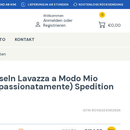
ND AB 65€
LIEFERUNG IN 48 STUNDEN
KOSTENLOSE RÜCKSENDUNG
0
Willkommen
Anmelden oder
Registrieren
€0,00
NTO
KONTAKT
ten
seln Lavazza a Modo Mio
ppassionatamente) Spedition
GTIN 8056324382836