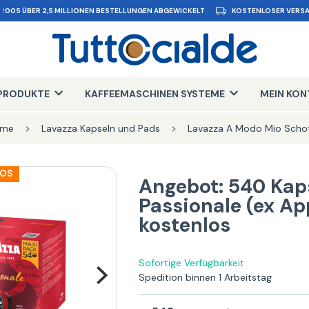
 2005 ÜBER 2,5 MILLIONEN BESTELLUNGEN ABGEWICKELT
KOSTENLOSER VERSA
PRODUKTE
KAFFEEMASCHINEN SYSTEME
MEIN KO
me
Lavazza Kapseln und Pads
Lavazza A Modo Mio Scho
LOS
Angebot: 540 Kap
Passionale (ex A
kostenlos
Sofortige Verfügbarkeit
Spedition binnen 1 Arbeitstag