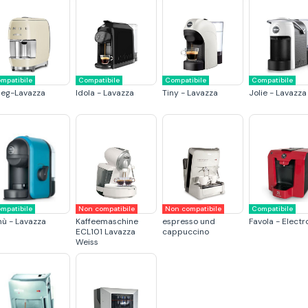
mpatibile
Compatibile
Compatibile
Compatibile
eg-Lavazza
Idola - Lavazza
Tiny - Lavazza
Jolie - Lavazza
mpatibile
Non compatibile
Non compatibile
Compatibile
nù - Lavazza
Kaffeemaschine
espresso und
Favola - Electr
ECL101 Lavazza
cappuccino
Weiss