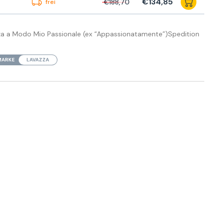
€134,85
€188,70
frei
za a Modo Mio Passionale (ex “Appassionatamente”)Spedition
MARKE
LAVAZZA