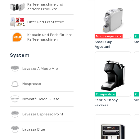
Kaffeemaschine und
andere Produkte
Filter und Ersatzteile
Kapseln und Pods für Ihre
Non compatibile
Co
Kaffeemaschinen
Small Cup -
Sm
Agostani
System
Lavazza A Modo Mio
Nespresso
Compatibile
Co
Nescafè Dolce Gusto
Espria Ebony -
Mi
Lavazza
Lavazza Espresso Point
Lavazza Blue