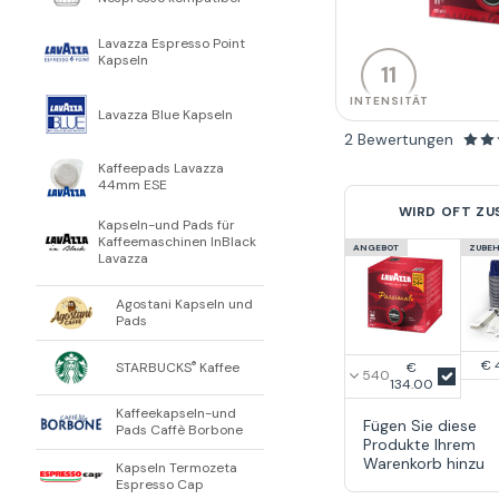
Lavazza Espresso Point
Kapseln
11
INTENSITÄT
Lavazza Blue Kapseln
2 Bewertungen
Kaffeepads Lavazza
44mm ESE
WIRD OFT Z
Kapseln-und Pads für
Kaffeemaschinen InBlack
ANGEBOT
ZUBE
Lavazza
Agostani Kapseln und
Pads
€ 
STARBUCKS
Kaffee
€
®
134.00
Kaffeekapseln-und
Fügen Sie diese
Pads Caffè Borbone
Produkte Ihrem
Warenkorb hinzu
Kapseln Termozeta
Espresso Cap