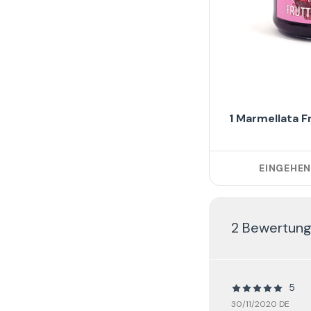
1 Marmellata F
EINGEHE
2 Bewertun
5
30/11/2020 DE