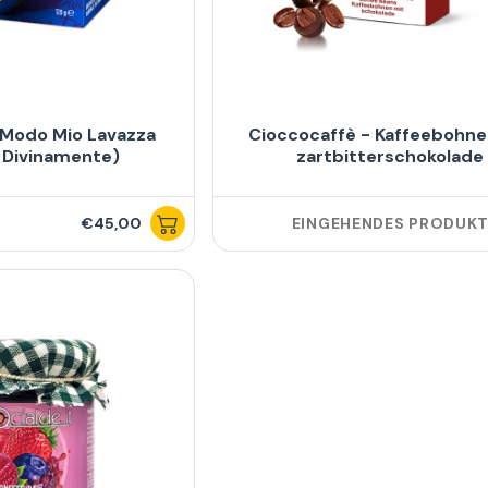
 Modo Mio Lavazza
Cioccocaffè - Kaffeebohne
x Divinamente)
zartbitterschokolade
€45,00
EINGEHENDES PRODUK