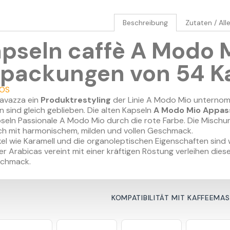
Beschreibung
Zutaten / All
pseln caffè A Modo M
rpackungen von 54 K
LOS
Lavazza ein
Produkt
restyling
der Linie A Modo Mio unterno
 sind gleich geblieben. Die alten Kapseln
A Modo Mio Appass
seln Passionale A Modo Mio durch die rote Farbe. Die Mischun
ich mit harmonischem, milden und vollen Geschmack.
el wie Karamell und die organoleptischen Eigenschaften sind w
er Arabicas vereint mit einer kräftigen Röstung verleihen die
schmack.
KOMPATIBILITÄT MIT KAFFEEMA