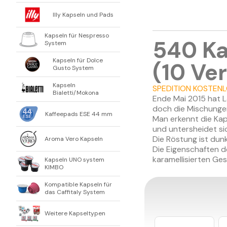
Illy Kapseln und Pads
Kapseln für Nespresso
540 Ka
System
Kapseln für Dolce
(10 Ve
Gusto System
Kapseln
SPEDITION KOSTEN
Bialetti/Mokona
Ende Mai 2015 hat 
doch die Mischungen
Kaffeepads ESE 44 mm
Man erkennt die Kap
und untersheidet s
Die Röstung ist dunk
Aroma Vero Kapseln
Die Eigenschaften d
karamellisierten Ge
Kapseln UNO system
KIMBO
Kompatible Kapseln für
das Caffitaly System
Weitere Kapseltypen