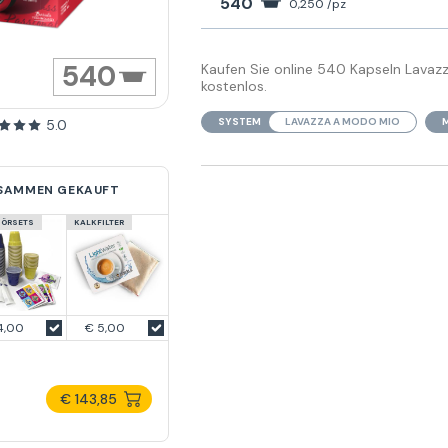
540
0,250 /pz
540
Kaufen Sie online 540 Kapseln Lavaz
kostenlos.
SYSTEM
LAVAZZA A MODO MIO
5.0
USAMMEN GEKAUFT
HÖRSETS
KALKFILTER
4,00
€ 5,00
€ 143,85