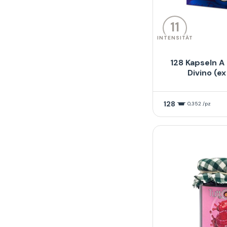
11
INTENSITÄT
128 Kapseln A
Divino (e
128
0,352 /pz