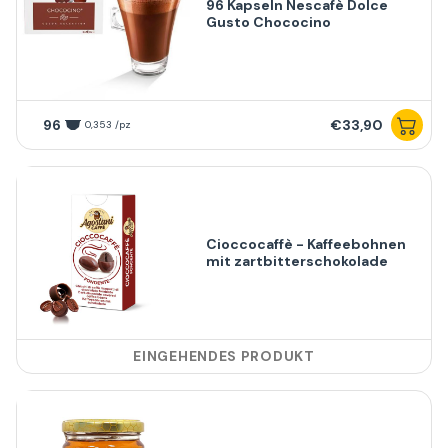
96 Kapseln Nescafè Dolce
Gusto Chococino
96
€33,90
0,353 /pz
Cioccocaffè - Kaffeebohnen
mit zartbitterschokolade
EINGEHENDES PRODUKT