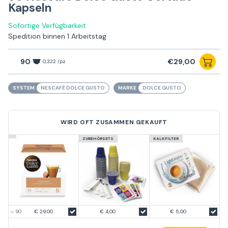
Kapseln
Sofortige Verfügbarkeit
Spedition binnen 1 Arbeitstag
90
€29,00
0,322 /pz
SYSTEM
NESCAFÈ DOLCE GUSTO
MARKE
DOLCE GUSTO
WIRD OFT ZUSAMMEN GEKAUFT
ZUBEHÖRSETS
KALKFILTER
€ 29.00
€ 4,00
€ 5,00