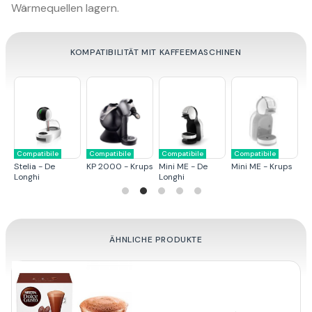
Wärmequellen lagern.
KOMPATIBILITÄT MIT KAFFEEMASCHINEN
Compatibile
Compatibile
Compatibile
Compatibile
C
Stelia - De
KP 2000 - Krups
Mini ME - De
Mini ME - Krups
G
Longhi
Longhi
ÄHNLICHE PRODUKTE