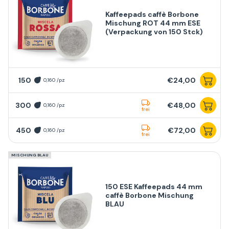
Kaffeepads caffè Borbone
Mischung ROT 44 mm ESE
(Verpackung von 150 Stck)
150
€24,00
0,160 /pz
300
€48,00
0,160 /pz
frei
450
€72,00
0,160 /pz
frei
MISCHUNG BLAU
150 ESE Kaffeepads 44 mm
caffè Borbone Mischung
BLAU