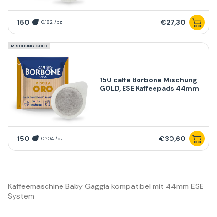
150
€27,30
0,182 /pz
MISCHUNG GOLD
150 caffè Borbone Mischung
GOLD, ESE Kaffeepads 44mm
150
€30,60
0,204 /pz
Kaffeemaschine Baby Gaggia kompatibel mit 44mm ESE
System