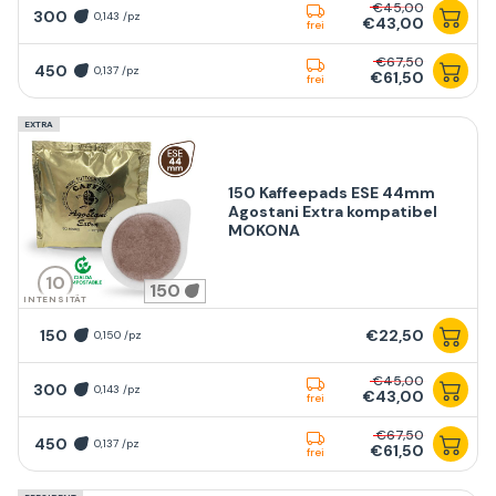
€45,00
300
0,143 /pz
€43,00
frei
€67,50
450
0,137 /pz
€61,50
frei
EXTRA
150 Kaffeepads ESE 44mm
Agostani Extra kompatibel
MOKONA
10
150
INTENSITÄT
150
€22,50
0,150 /pz
€45,00
300
0,143 /pz
€43,00
frei
€67,50
450
0,137 /pz
€61,50
frei