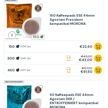
PRESIDENT
150 Kaffeepads ESE 44mm
Agostani President
kompatibel MOKONA
6
150
INTENSITÄT
150
€22,50
0,150 /pz
€45,00
300
0,143 /pz
€43,00
frei
€67,50
450
0,137 /pz
€61,50
frei
ENTKOFFEINIERT
50 Kaffeepads ESE 44mm
Agostani DEK /
ENTKOFFEINIERT kompatibel
MOKONA