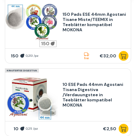
150 Pads ESE 44mm Agostani
Tisane Miste/TEEMIX in
Teeblätter kompatibel
MOKONA
150
150
€32,00
0,213 /pz
frei
KRAUTERTEE DIGESTIVA
10 ESE Pads 44mm Agostani
Tisana Digestiva
/Verdauungstee in
Teeblätter kompatibel
MOKONA
10
€2,50
0,25 /pz