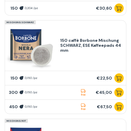
150
€30,60
0,204 /pz
MISCHUNG SCHWARZ
150 caffè Borbone Mischung
SCHWARZ, ESE Kaffeepads 44
mm
150
€22,50
0,150 /pz
300
€45,00
0,150 /pz
frei
450
€67,50
0,150 /pz
frei
MISCHUNG ROT