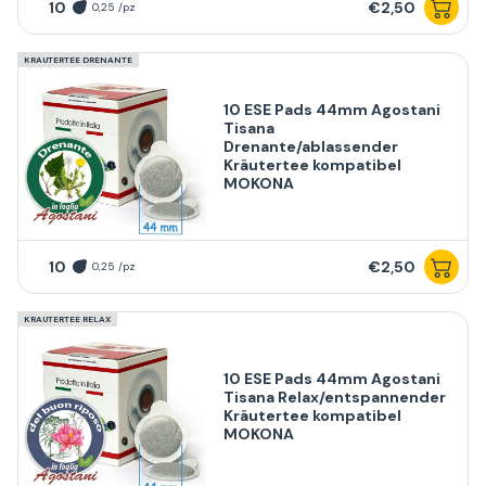
10
€2,50
0,25 /pz
KRAUTERTEE DRENANTE
10 ESE Pads 44mm Agostani
Tisana
Drenante/ablassender
Kräutertee kompatibel
MOKONA
10
€2,50
0,25 /pz
KRAUTERTEE RELAX
10 ESE Pads 44mm Agostani
Tisana Relax/entspannender
Kräutertee kompatibel
MOKONA