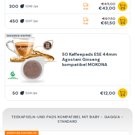
€45,00
300
0,143 /pz
€43,00
frei
€67,50
450
0,137 /pz
€61,50
frei
GINSENG-KAFFEE
50 Kaffeepads ESE 44mm
Agostani Ginseng
kompatibel MOKONA
50
€12,00
0,24 /pz
TEEKAPSELN-UND PADS KOMPATIBEL MIT BABY - GAGGIA -
STANDARD
SPEDITION KOSTENLOS