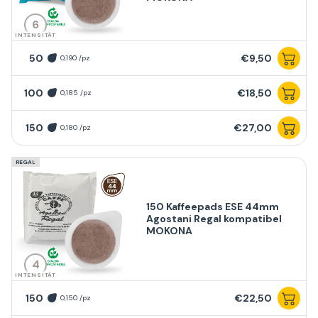
6
INTENSITÄT
50
€9,50
0,190 /pz
100
€18,50
0,185 /pz
150
€27,00
0,180 /pz
REGAL
150 Kaffeepads ESE 44mm
Agostani Regal kompatibel
MOKONA
4
INTENSITÄT
150
€22,50
0,150 /pz