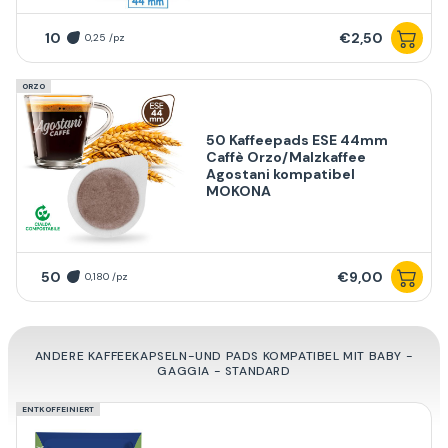
10
€2,50
0,25 /pz
ORZO
50 Kaffeepads ESE 44mm
Caffè Orzo/Malzkaffee
Agostani kompatibel
MOKONA
50
€9,00
0,180 /pz
ANDERE KAFFEEKAPSELN-UND PADS KOMPATIBEL MIT BABY -
GAGGIA - STANDARD
ENTKOFFEINIERT