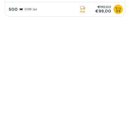
€110,00
500
0,198 /pz
€99,00
frei