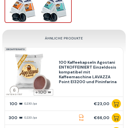
ÄHNLICHE PRODUKTE
DECAFFEINATO
100 Kaffeekapseln Agostani
ENTKOFFEINIERT Einzeldosis
kompatibel mit
Kaffeemaschine LAVAZZA
Point El3200 und Pininfarina
6
100
INTENSITÄT
100
€23,00
0,230 /pz
300
€66,00
0,220 /pz
frei