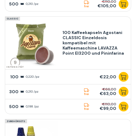
€110,00
500
0,210 /pz
€105,00
frei
CLASSIC
100 Kaffeekapseln Agostani
CLASSIC Einzeldosis
kompatibel mit
Kaffeemaschine LAVAZZA
Point El3200 und Pininfarina
9
INTENSITÄT
100
€22,00
0,220 /pz
€66,00
300
0,210 /pz
€63,00
frei
€110,00
500
0,198 /pz
€99,00
frei
ZUBEHÖRSETS