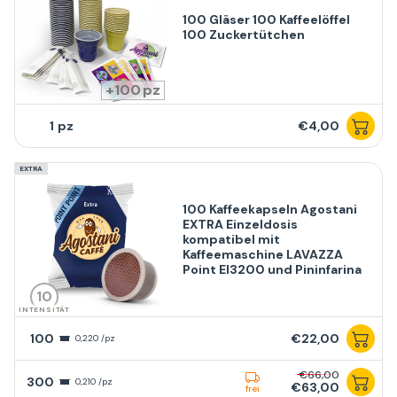
100 Gläser 100 Kaffeelöffel
100 Zuckertütchen
100
1
€4,00
EXTRA
100 Kaffeekapseln Agostani
EXTRA Einzeldosis
kompatibel mit
Kaffeemaschine LAVAZZA
Point El3200 und Pininfarina
10
INTENSITÄT
100
€22,00
0,220 /pz
€66,00
300
0,210 /pz
€63,00
frei