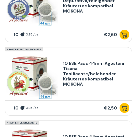
Depurativa/reinigender
Kräutertee kompatibel
MOKONA
10
€2,50
0,25 /pz
KRAUTERTEE TONIFICANTE
10 ESE Pads 44mm Agostani
Tisana
Tonificante/belebender
Kräutertee kompatibel
MOKONA
10
€2,50
0,25 /pz
KRAUTERTEE DRENANTE
10 ESE Pads 44mm Agostani