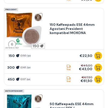
PRESIDENT
150 Kaffeepads ESE 44mm
Agostani President
kompatibel MOKONA
6
150
INTENSITÄT
150
€22,50
0,150 /pz
€45,00
300
0,143 /pz
€43,00
frei
€67,50
450
0,137 /pz
€61,50
frei
ENTKOFFEINIERT
50 Kaffeepads ESE 44mm
Agostani DEK /