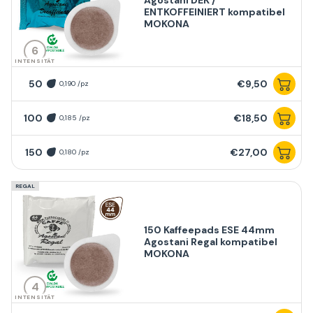
ENTKOFFEINIERT kompatibel
MOKONA
6
INTENSITÄT
50
€9,50
0,190 /pz
100
€18,50
0,185 /pz
150
€27,00
0,180 /pz
REGAL
150 Kaffeepads ESE 44mm
Agostani Regal kompatibel
MOKONA
4
INTENSITÄT