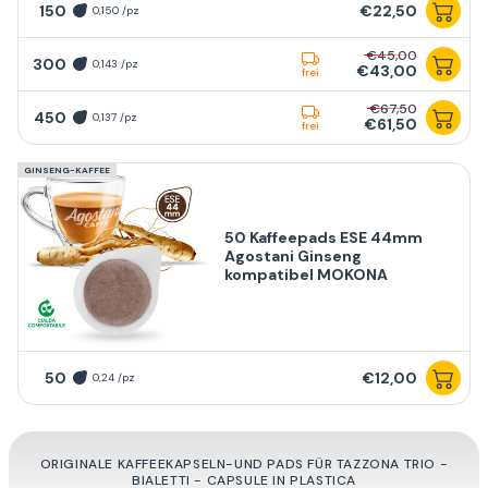
150
€22,50
0,150 /pz
€45,00
300
0,143 /pz
€43,00
frei
€67,50
450
0,137 /pz
€61,50
frei
GINSENG-KAFFEE
50 Kaffeepads ESE 44mm
Agostani Ginseng
kompatibel MOKONA
50
€12,00
0,24 /pz
ORIGINALE KAFFEEKAPSELN-UND PADS FÜR TAZZONA TRIO -
BIALETTI - CAPSULE IN PLASTICA