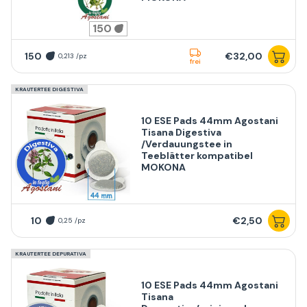
150
150
€32,00
0,213 /pz
frei
KRAUTERTEE DIGESTIVA
10 ESE Pads 44mm Agostani
Tisana Digestiva
/Verdauungstee in
Teeblätter kompatibel
MOKONA
10
€2,50
0,25 /pz
KRAUTERTEE DEPURATIVA
10 ESE Pads 44mm Agostani
Tisana