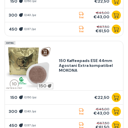
150
€22,50
0,150 /pz
€45,00
300
0,143 /pz
€43,00
frei
€67,50
450
0,137 /pz
€61,50
frei
EXTRA
150 Kaffeepads ESE 44mm
Agostani Extra kompatibel
MOKONA
10
150
INTENSITÄT
150
€22,50
0,150 /pz
€45,00
300
0,143 /pz
€43,00
frei
€67,50
450
0,137 /pz
€61,50
frei