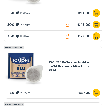
150
€24,00
0,160 /pz
300
€48,00
0,160 /pz
frei
450
€72,00
0,160 /pz
frei
MISCHUNG BLAU
150 ESE Kaffeepads 44 mm
caffè Borbone Mischung
BLAU
150
€27,30
0,182 /pz
MISCHUNG GOLD