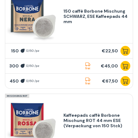
150 caffè Borbone Mischung
SCHWARZ, ESE Kaffeepads 44
mm
150
€22,50
0,150 /pz
300
€45,00
0,150 /pz
frei
450
€67,50
0,150 /pz
frei
MISCHUNG ROT
Kaffeepads caffè Borbone
Mischung ROT 44 mm ESE
(Verpackung von 150 Stck)