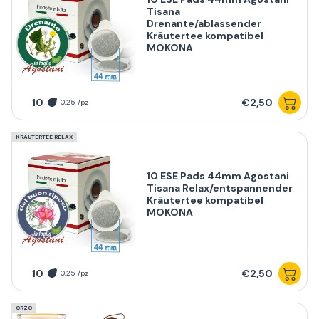
Tisana
Drenante/ablassender
Kräutertee kompatibel
MOKONA
10
€2,50
0,25 /pz
KRAUTERTEE RELAX
10 ESE Pads 44mm Agostani
Tisana Relax/entspannender
Kräutertee kompatibel
MOKONA
10
€2,50
0,25 /pz
ORZO