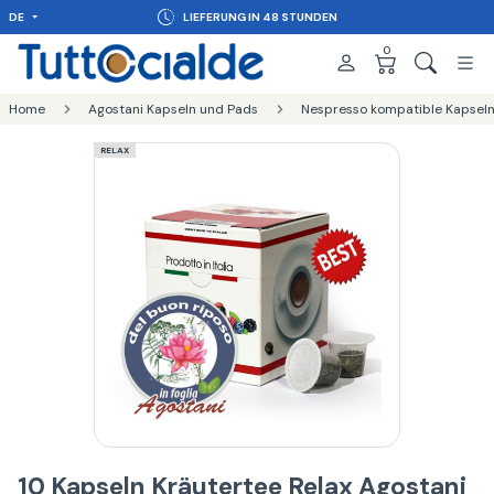
DE
LIEFERUNG IN 48 STUNDEN
0
Home
Agostani Kapseln und Pads
Nespresso kompatible Kapseln
RELAX
10 Kapseln Kräutertee Relax Agostani