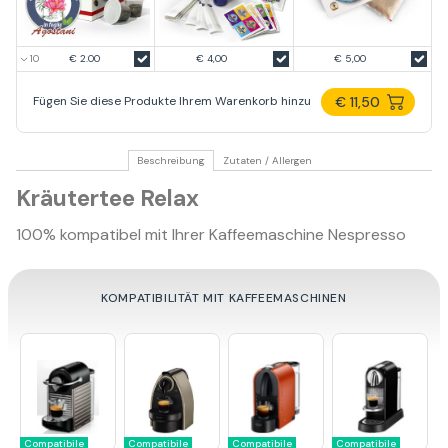
€ 2.00
€ 4,00
€ 5,00
€ 11,50
Fügen Sie diese Produkte Ihrem Warenkorb hinzu
Beschreibung
Zutaten / Allergen
Kräutertee Relax
100% kompatibel mit Ihrer Kaffeemaschine Nespresso
KOMPATIBILITÄT MIT KAFFEEMASCHINEN
Compatibile
Compatibile
Compatibile
Compatibile
C