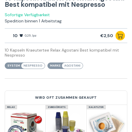
Best kompatibel mit Nespresso
Sofortige Verfügbarkeit
Spedition binnen 1 Arbeitstag
10
€2,50
0,25 /pz
10 Kapseln Kraeutertee Relax Agostani Best kompatibel mit
Nespresso
SYSTEM
NESPRESSO
MARKE
AGOSTANI
WIRD OFT ZUSAMMEN GEKAUFT
RELAX
ZUBEHÖRSETS
KALKFILTER