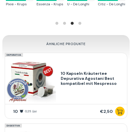
Pixie - Krups
Essenza - Krups
U - De Longhi
Citiz - De Longhi
E
L
ÄHNLICHE PRODUKTE
DEPURATIVA
10 Kapseln Kräutertee
Depurativa Agostani Best
kompatibel mit Nespresso
10
€2,50
0,25 /pz
DIGESTIVA