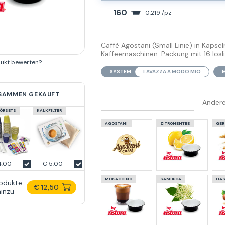
160
0,219 /pz
Caffè Agostani (Small Linie) in Kaps
Kaffeemaschinen. Packung mit 16 lösl
dukt bewerten?
SYSTEM
LAVAZZA A MODO MIO
USAMMEN GEKAUFT
Andere
ÖRSETS
KALKFILTER
AGOSTANI
ZITRONENTEE
GER
4,00
€ 5,00
MOKACCINO
SAMBUCA
HAS
rodukte
€ 12,50
inzu