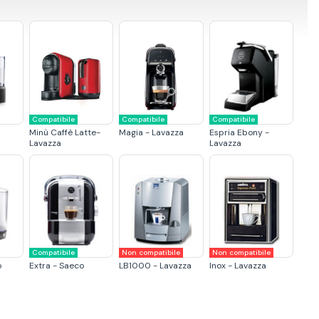
Compatibile
Compatibile
Compatibile
Minù Caffè Latte-
Magia - Lavazza
Espria Ebony -
Lavazza
Lavazza
Compatibile
Non compatibile
Non compatibile
o
Extra - Saeco
LB1000 - Lavazza
Inox - Lavazza