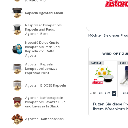
A Modo Mio
Kapseln Agostani Small
Nespresso kompatible
Kapseln und Pads:
Agostani Best
Möchten Sie dieses Pro
Nescafè Dolce Gusto
kompatible Pads und
Kapseln von Caffè
WIRD OFT Z
Agostani
KAMILLE
ZUBEH
Agostani Kapseln
kompatibel Lavazza
Espresso Point
Agostani BIDOSE Kapseln
€ 3.00
€ 
Agostani Kaffeekapseln
kompatibel Lavazza Blue
Fügen Sie diese P
und Lavazza In Black
Ihrem Warenkorb h
Agostani-Kaffeebohnen