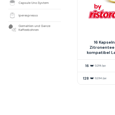
Capsule Uno System
Iperespresso
Gemahlen und Ganze
Kaffeebohnen
16 Kapseln
Zitronentee
kompatibel L
16
0,219 /pz
128
0,234 /pz