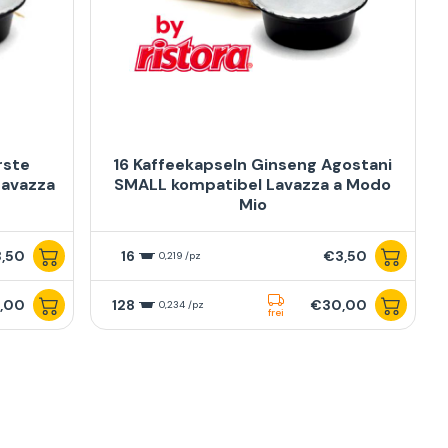
rste
16 Kaffeekapseln Ginseng Agostani
Lavazza
SMALL kompatibel Lavazza a Modo
Mio
,50
16
€3,50
0,219 /pz
,00
128
€30,00
0,234 /pz
frei