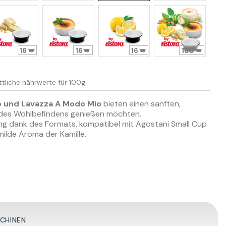
16
16
16
160
ttliche nährwerte
für 100g
p und Lavazza A Modo Mio
bieten einen sanften,
d des Wohlbefindens genießen möchten.
ung dank des Formats, kompatibel mit Agostani Small Cup
ilde Aroma der Kamille.
SCHINEN