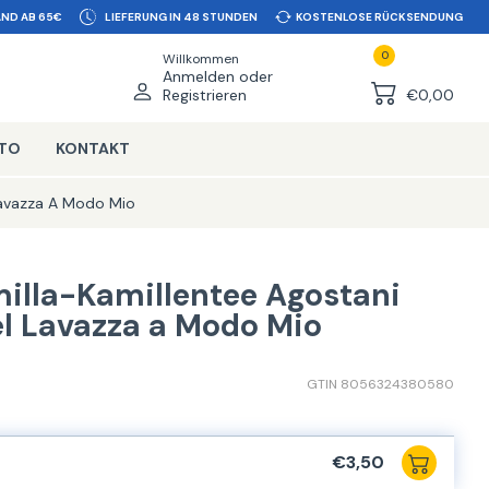
ND AB 65€
LIEFERUNG IN 48 STUNDEN
KOSTENLOSE RÜCKSENDUNG
0
Willkommen
Anmelden oder
Registrieren
€0,00
NTO
KONTAKT
Lavazza A Modo Mio
illa-Kamillentee Agostani
l Lavazza a Modo Mio
GTIN 8056324380580
€3,50