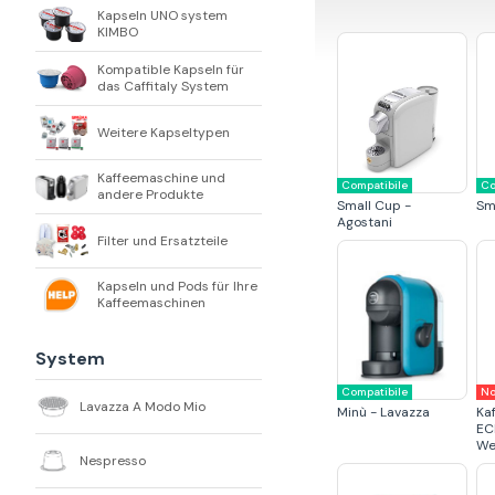
Kapseln UNO system
KIMBO
Kompatible Kapseln für
das Caffitaly System
Weitere Kapseltypen
Kaffeemaschine und
Compatibile
Co
andere Produkte
Small Cup -
Sm
Agostani
Filter und Ersatzteile
Kapseln und Pods für Ihre
Kaffeemaschinen
System
Compatibile
No
Lavazza A Modo Mio
Minù - Lavazza
Ka
EC
We
Nespresso