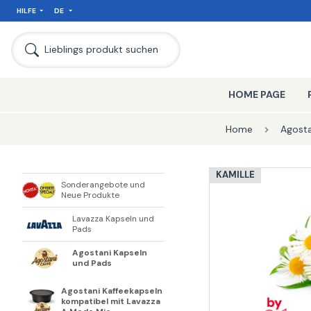
HILFE
DE
SEIT
Lieblings produkt suchen
HOME PAGE
Home
Agosta
KAMILLE
Sonderangebote und
Neue Produkte
Lavazza Kapseln und
Pads
Agostani Kapseln
und Pads
Agostani Kaffeekapseln
kompatibel mit Lavazza