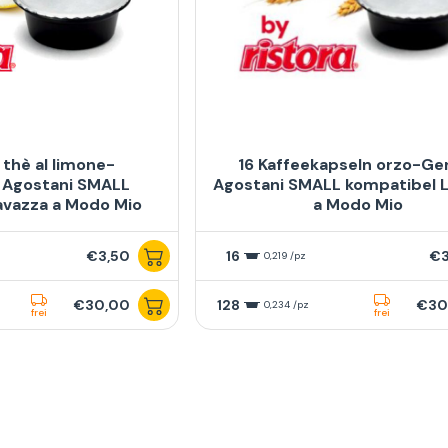
 thè al limone-
16 Kaffeekapseln orzo-Ge
 Agostani SMALL
Agostani SMALL kompatibel 
avazza a Modo Mio
a Modo Mio
€3,50
16
€3
0,219 /pz
€30,00
128
€30
0,234 /pz
frei
frei