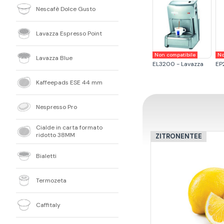
Nescafè Dolce Gusto
Lavazza Espresso Point
Non compatibile
No
Lavazza Blue
EL3200 - Lavazza
EP
Kaffeepads ESE 44 mm
Nespresso Pro
Cialde in carta formato
ridotto 38MM
ZITRONENTEE
Bialetti
Termozeta
Caffitaly