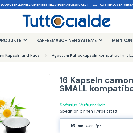
 2005 ÜBER 2,5 MILLIONEN BESTELLUNGEN ABGEWICKELT
KOSTENLOSER VERSA
PRODUKTE
KAFFEEMASCHINEN SYSTEME
MEIN KO
ni Kapseln und Pads
Agostani Kaffeekapseln kompatibel mit 
16 Kapseln camom
SMALL kompatibe
Sofortige Verfügbarkeit
Spedition binnen 1 Arbeitstag
16
0,219 /pz