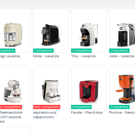
mpatibile
Compatibile
Compatibile
Compatibile
eg-Lavazza
Idola - Lavazza
Tiny - Lavazza
Jolie - Lavazza
n compatibile
Non compatibile
Compatibile
Compatibile
ffeemaschine
espresso und
Favola - Electrolux
Piccina - Saec
L101 Lavazza
cappuccino
iss