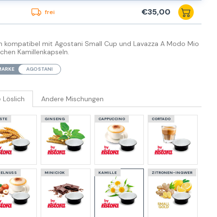
€35,00
frei
eln kompatibel mit Agostani Small Cup und Lavazza A Modo Mio
ichen Kamillenkapseln.
MARKE
AGOSTANI
 Löslich
Andere Mischungen
STE
GINSENG
CAPPUCCINO
CORTADO
ELNUSS
MINICIOK
KAMILLE
ZITRONEN-INGWER