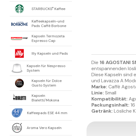
STARBUCKS
Kaffee
®
Kaffeekapseln-und
Pads Caffè Borbone
Kapseln Termozeta
Espresso Cap
Illy Kapseln und Pads
Die
16 AGOSTANI SM
Kapseln für Nespresso
entspannenden lösli
System
Diese Kapseln sind 
und Lavazza A Modo 
Kapseln für Dolce
Gusto System
Marke:
Caffè Agost
Linie:
Small
Kapseln
Kompatibilität:
Ago
Bialetti/Mokona
Packungsinhalt:
16
Getränk:
Lösliche K
Kaffeepads ESE 44 mm
Aroma Vero Kapseln