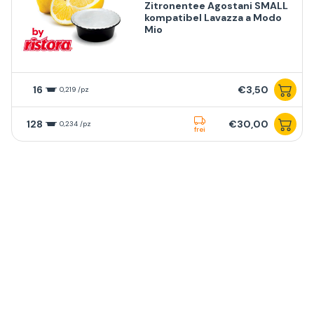
Zitronentee Agostani SMALL
kompatibel Lavazza a Modo
Mio
16
€3,50
0,219 /pz
128
€30,00
0,234 /pz
frei