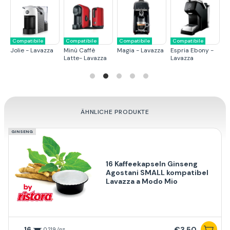
Compatibile
Compatibile
Compatibile
Compatibile
C
Jolie - Lavazza
Minù Caffè
Magia - Lavazza
Espria Ebony -
Mi
Latte- Lavazza
Lavazza
ÄHNLICHE PRODUKTE
GINSENG
16 Kaffeekapseln Ginseng
Agostani SMALL kompatibel
Lavazza a Modo Mio
16
€3,50
0,219 /pz