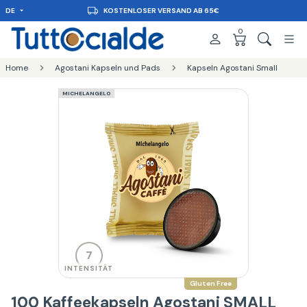
DE
KOSTENLOSER VERSAND AB 65€
0
Home
Agostani Kapseln und Pads
Kapseln Agostani Small
MICHELANGELO
7
INTENSITÄT
Gluten Free
100 Kaffeekapseln Agostani SMALL