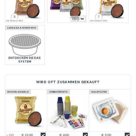
8
7
150
INTENSITÄT
INTENSITÄT
LAVAZZA A MODO MIO
ENTDECKEN SIE DAS
SYSTEM
WIRD OFT ZUSAMMEN GEKAUFT
MICHELANGELO
ZUBEHÖRSETS
KALKFILTER
€ 22.00
€ 4,00
€ 5,00