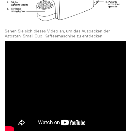
Sehen Sie sich dieses Video an, um das Auspacken der
Agostani Small Cup-Kaffeemaschine zu entdecken