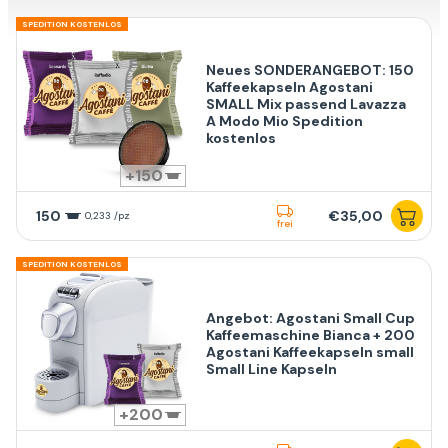
SPEDITION KOSTENLOS
Neues SONDERANGEBOT: 150
Kaffeekapseln Agostani
SMALL Mix passend Lavazza
A Modo Mio Spedition
kostenlos
150
150
€35,00
0,233 /pz
frei
SPEDITION KOSTENLOS
Angebot: Agostani Small Cup
Kaffeemaschine Bianca + 200
Agostani Kaffeekapseln small
Small Line Kapseln
200