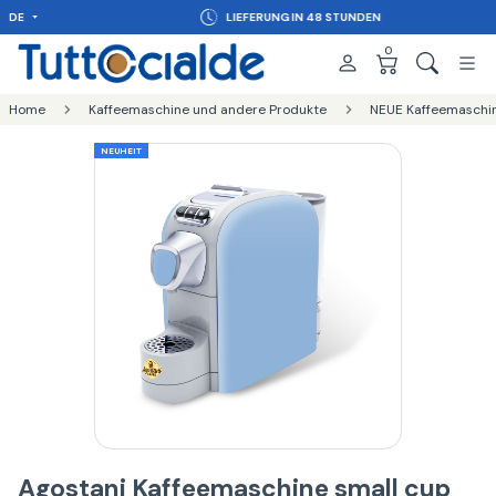
DE
LIEFERUNG IN 48 STUNDEN
0
Home
Kaffeemaschine und andere Produkte
NEUE Kaffeemaschi
NEUHEIT
Agostani Kaffeemaschine small cup