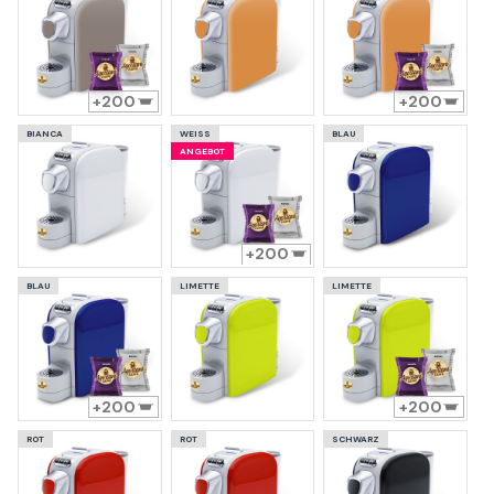
200
200
BIANCA
WEISS
BLAU
ANGEBOT
200
BLAU
LIMETTE
LIMETTE
200
200
ROT
ROT
SCHWARZ