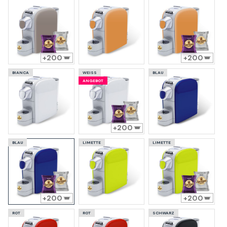
200
200
BIANCA
WEISS
BLAU
ANGEBOT
200
BLAU
LIMETTE
LIMETTE
200
200
ROT
ROT
SCHWARZ