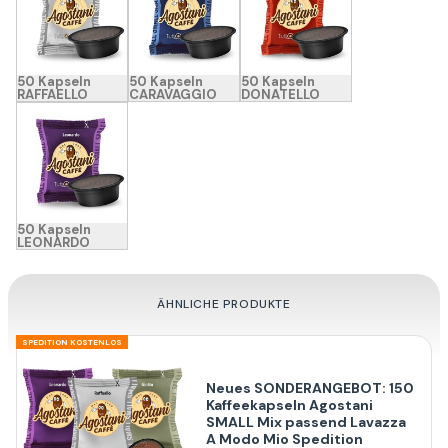
50 Kapseln
50 Kapseln
50 Kapseln
RAFFAELLO
CARAVAGGIO
DONATELLO
50 Kapseln
LEONARDO
ÄHNLICHE PRODUKTE
SPEDITION KOSTENLOS
Neues SONDERANGEBOT: 150
Kaffeekapseln Agostani
SMALL Mix passend Lavazza
A Modo Mio Spedition