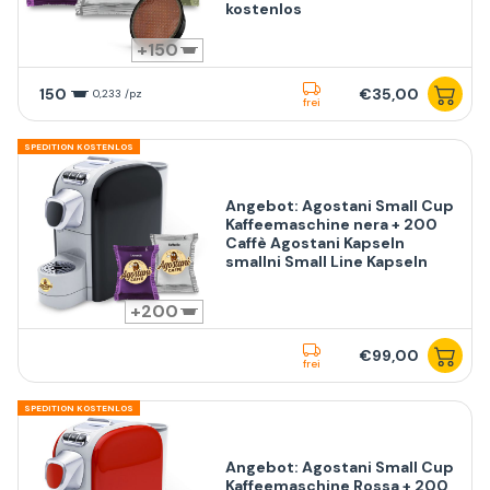
kostenlos
150
150
€35,00
0,233 /pz
frei
SPEDITION KOSTENLOS
Angebot: Agostani Small Cup
Kaffeemaschine nera + 200
Caffè Agostani Kapseln
smallni Small Line Kapseln
200
€99,00
frei
SPEDITION KOSTENLOS
Angebot: Agostani Small Cup
Kaffeemaschine Rossa + 200