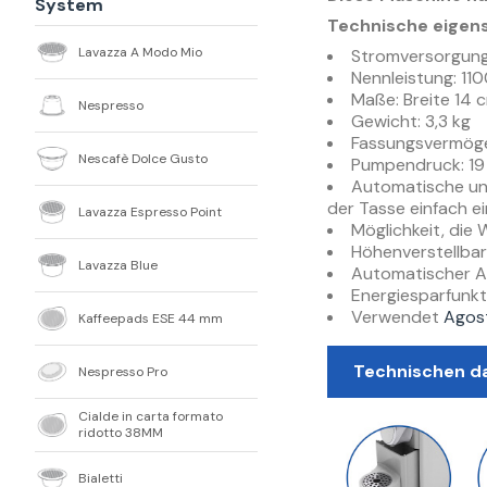
System
Technische eigen
Lavazza A Modo Mio
Stromversorgung
Nennleistung: 11
Maße: Breite 14 
Nespresso
Gewicht: 3,3 kg
Fassungsvermöge
Nescafè Dolce Gusto
Pumpendruck: 19
Automatische un
der Tasse einfach e
Lavazza Espresso Point
Möglichkeit, die
Höhenverstellbar
Lavazza Blue
Automatischer A
Energiesparfunkt
Verwendet
Agost
Kaffeepads ESE 44 mm
Technischen d
Nespresso Pro
Cialde in carta formato
ridotto 38MM
Bialetti