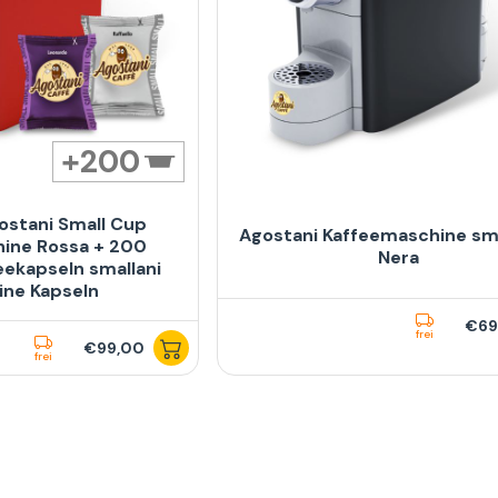
200
ostani Small Cup
Agostani Kaffeemaschine sm
ine Rossa + 200
Nera
eekapseln smallani
ine Kapseln
€69
frei
€99,00
frei