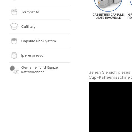
Termozeta
Caffitaly
Capsule Uno System
Iperespresso
Gemahlen und Ganze
Sehen Sie sich dieses
Kaffeebohnen
Cup-Kaffeemaschine 