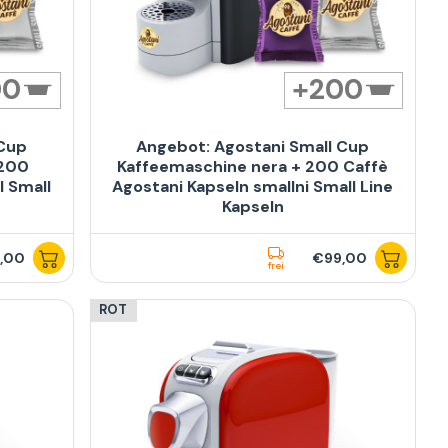
00
200
 Cup
Angebot: Agostani Small Cup
 200
Kaffeemaschine nera + 200 Caffè
l Small
Agostani Kapseln smallni Small Line
Kapseln
,00
€99,00
frei
ROT