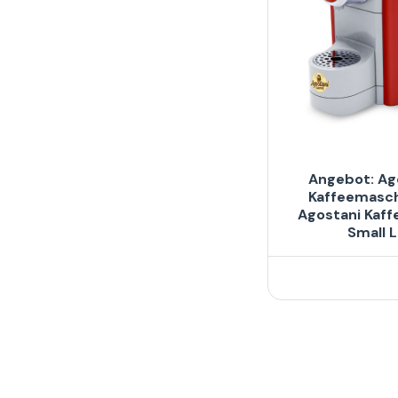
Angebot: Ag
Kaffeemasch
Agostani Kaff
Small L