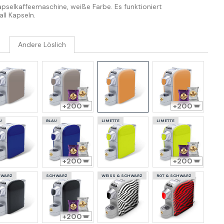
pselkaffeemaschine, weiße Farbe. Es funktioniert
ll Kapseln.
Andere Löslich
200
200
U
BLAU
LIMETTE
LIMETTE
200
200
HWARZ
SCHWARZ
WEISS & SCHWARZ
ROT & SCHWARZ
200