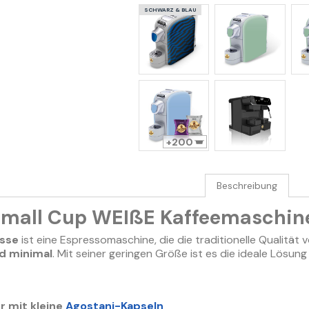
SCHWARZ & BLAU
200
Beschreibung
Small Cup WEIßE Kaffeemaschin
asse
ist eine Espressomaschine, die die traditionelle Qualität
d minimal
. Mit seiner geringen Größe ist es die ideale Lösun
r mit kleine
Agostani-Kapseln