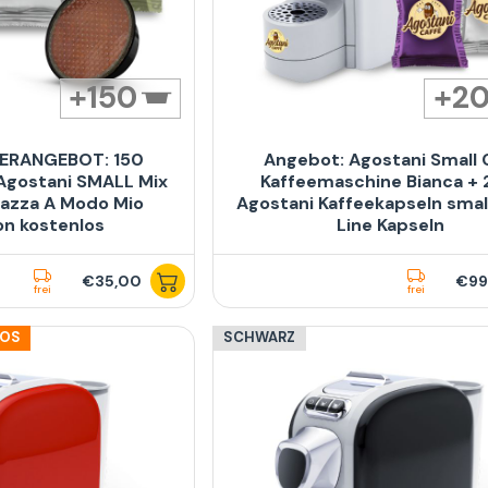
150
2
ERANGEBOT: 150
Angebot: Agostani Small
Agostani SMALL Mix
Kaffeemaschine Bianca +
azza A Modo Mio
Agostani Kaffeekapseln smal
on kostenlos
Line Kapseln
€35,00
€99
frei
frei
LOS
SCHWARZ