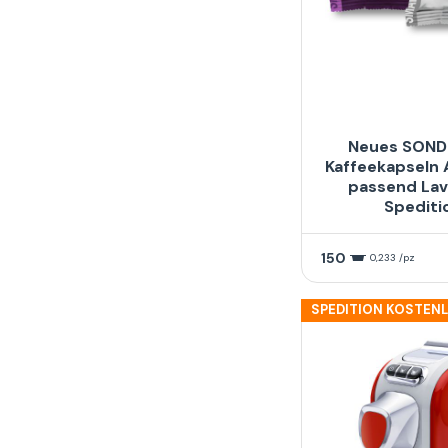
Neues SOND
Kaffeekapseln 
passend Lav
Spediti
150
0,233 /pz
SPEDITION KOSTEN