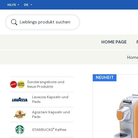
HILFE
DE
SEIT
Lieblings produkt suchen
HOME PAGE
Hom
NEUHEIT
Sonderangebote und
Neue Produkte
Lavazza Kapseln und
Pads
Agostani Kapseln und
Pads
STARBUCKS
Kaffee
®