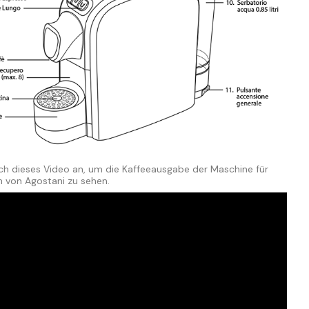
ich dieses Video an, um die Kaffeeausgabe der Maschine für
n von Agostani zu sehen.