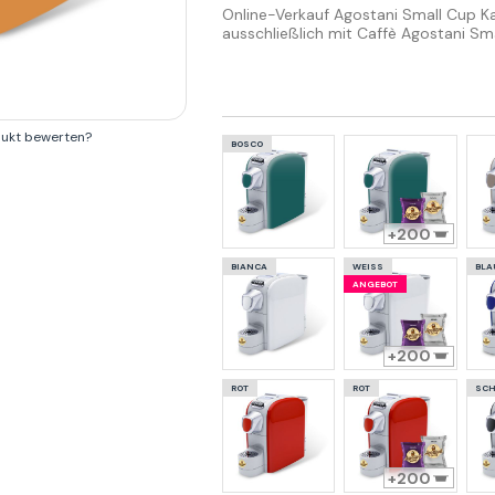
Online-Verkauf Agostani Small Cup Ka
ausschließlich mit Caffè Agostani Sma
dukt bewerten?
BOSCO
200
BIANCA
WEISS
BLA
ANGEBOT
200
ROT
ROT
SC
200