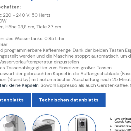
schaften:
: 220 - 240 V; 50 Hertz
00W
cm, Höhe 28,8 cm, Tiefe 37 cm
n des Wassertanks: 0,85 Liter
 Bar
d programmierbare Kaffeemenge: Dank der beiden Tasten Esp
ingestellt werden und die Maschine stoppt automatisch, um 
 Wasservorlauftemperatur einzustellen
es Tassenablagegitter zum Einsetzen großer Tassen
uswurf der gebrauchten Kapsel in die Auffangschublade (Fa
ion (Stand by) mit automatischer Abschaltung nach 25 Minute
ani kleine Kapseln
: Sowohl Espresso als auch Gerstenkaffee, 
atenblatts
Technischen datenblatts