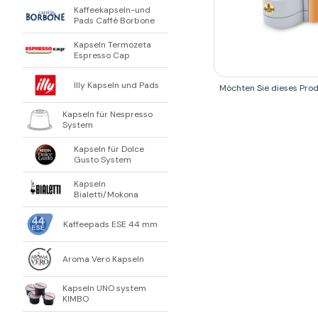
Kaffeekapseln-und
Pads Caffè Borbone
Kapseln Termozeta
Espresso Cap
Illy Kapseln und Pads
Möchten Sie dieses Pro
Kapseln für Nespresso
System
Kapseln für Dolce
Gusto System
Kapseln
Bialetti/Mokona
Kaffeepads ESE 44 mm
Aroma Vero Kapseln
Kapseln UNO system
KIMBO