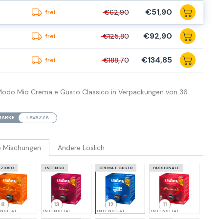
€51,90
€62,90
frei
€92,90
€125,80
frei
€134,85
€188,70
frei
 Modo Mio Crema e Gusto Classico in Verpackungen von 36
MARKE
LAVAZZA
e Mischungen
Andere Löslich
IZIOSO
INTENSO
CREMA E GUSTO
PASSIONALE
8
13
12
11
NSITÄT
INTENSITÄT
INTENSITÄT
INTENSITÄT