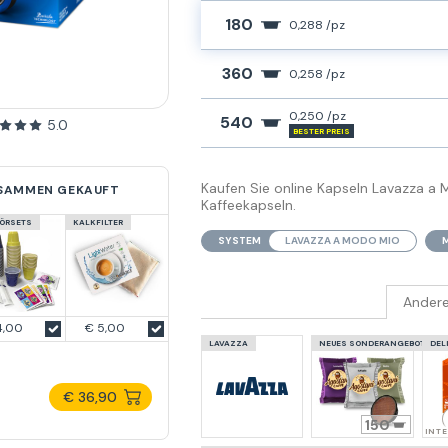
180
0,288 /pz
360
0,258 /pz
0,250 /pz
540
5.0
BESTER PREIS
Kaufen Sie online Kapseln Lavazza a
USAMMEN GEKAUFT
Kaffeekapseln.
ÖRSETS
KALKFILTER
SYSTEM
LAVAZZA A MODO MIO
Ander
4,00
€ 5,00
LAVAZZA
NEUES SONDERANGEBOT
DEL
€ 36,90
150
INTE