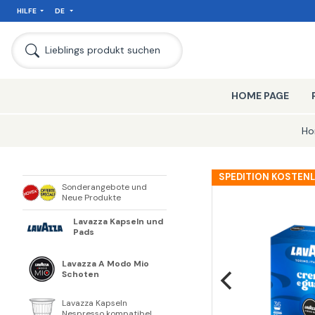
HILFE
DE
SEIT
Lieblings produkt suchen
HOME PAGE
Ho
SPEDITION KOSTEN
Sonderangebote und
Neue Produkte
Lavazza Kapseln und
Pads
Lavazza A Modo Mio
Schoten
Lavazza Kapseln
Nespresso kompatibel