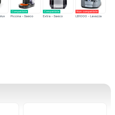
Compatibile
Compatibile
Non compatibile
olux
Piccina - Saeco
Extra - Saeco
LB1000 - Lavazza