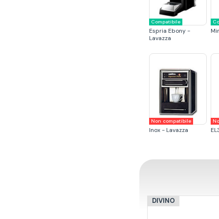
Compatibile
Co
Espria Ebony -
Mi
Lavazza
Non compatibile
No
Inox - Lavazza
EL
DIVINO