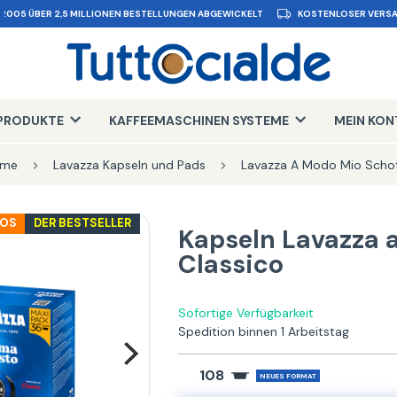
 2005 ÜBER 2,5 MILLIONEN BESTELLUNGEN ABGEWICKELT
KOSTENLOSER VERSA
PRODUKTE
KAFFEEMASCHINEN SYSTEME
MEIN KO
me
Lavazza Kapseln und Pads
Lavazza A Modo Mio Scho
LOS
DER BESTSELLER
Kapseln Lavazza 
Classico
Sofortige Verfügbarkeit
Spedition binnen 1 Arbeitstag
108
NEUES FORMAT