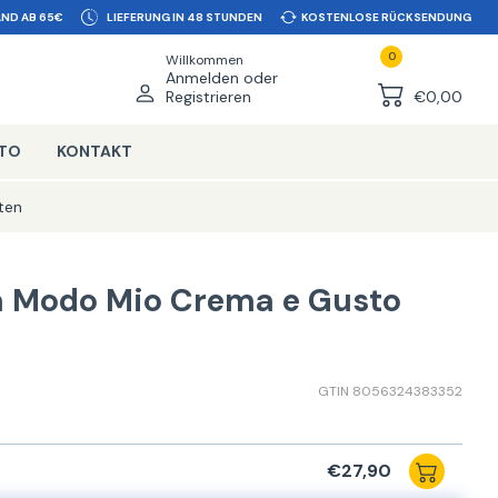
ND AB 65€
LIEFERUNG IN 48 STUNDEN
KOSTENLOSE RÜCKSENDUNG
0
Willkommen
Anmelden oder
Registrieren
€0,00
NTO
KONTAKT
ten
a Modo Mio Crema e Gusto
GTIN 8056324383352
€27,90