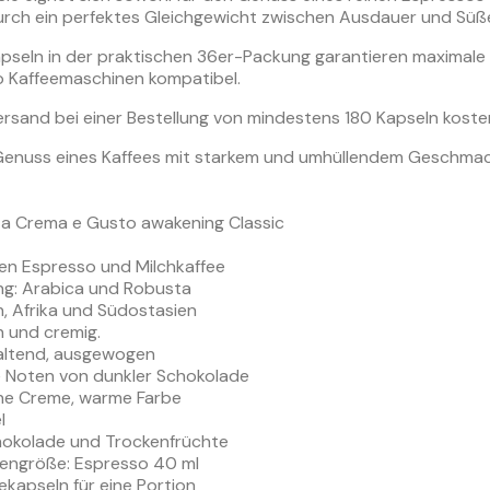
urch ein perfektes Gleichgewicht zwischen Ausdauer und Süß
apseln in der praktischen 36er-Packung garantieren maximale 
 Kaffeemaschinen kompatibel.
rsand bei einer Bestellung von mindestens 180 Kapseln koste
Genuss eines Kaffees mit starkem und umhüllendem Geschmack
za Crema e Gusto awakening Classic
zen Espresso und Milchkaffee
: Arabica und Robusta
en, Afrika und Südostasien
h und cremig.
ltend, ausgewogen
e Noten von dunkler Schokolade
ne Creme, warme Farbe
l
okolade und Trockenfrüchte
engröße: Espresso 40 ml
kapseln für eine Portion