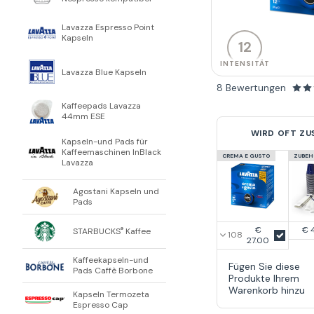
Lavazza Espresso Point
Kapseln
12
INTENSITÄT
Lavazza Blue Kapseln
8 Bewertungen
Kaffeepads Lavazza
44mm ESE
WIRD OFT Z
Kapseln-und Pads für
Kaffeemaschinen InBlack
CREMA E GUSTO
ZUBEH
Lavazza
Agostani Kapseln und
Pads
€
€ 
STARBUCKS
Kaffee
®
27.00
Kaffeekapseln-und
Fügen Sie diese
Pads Caffè Borbone
Produkte Ihrem
Warenkorb hinzu
Kapseln Termozeta
Espresso Cap