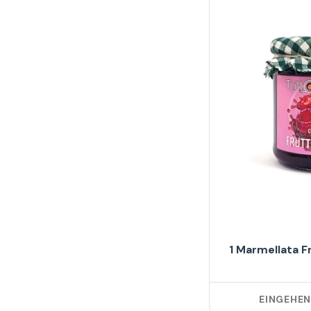
1 Marmellata F
EINGEHE