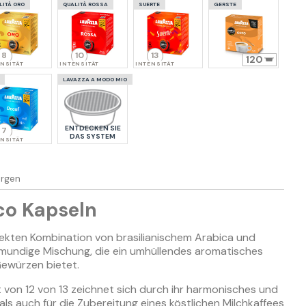
LITÀ ORO
QUALITÀ ROSSA
SUERTE
GERSTE
8
10
13
120
NSITÄT
INTENSITÄT
INTENSITÄT
LAVAZZA A MODO MIO
ENTDECKEN SIE
7
DAS SYSTEM
NSITÄT
ergen
co Kapseln
fekten Kombination von brasilianischem Arabica und
llmundige Mischung, die ein umhüllendes aromatisches
ewürzen bietet.
 von 12 von 13 zeichnet sich durch ihr harmonisches und
als auch für die Zubereitung eines köstlichen Milchkaffees