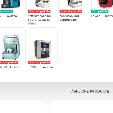
mpatibile
Non compatibile
Non compatibile
Compatibile
nù - Lavazza
Kaffeemaschine
espresso und
Favola - Electr
ECL101 Lavazza
cappuccino
Weiss
n compatibile
Non compatibile
3200 - Lavazza
EP2100 - Lavazza
ÄHNLICHE PRODUKTE