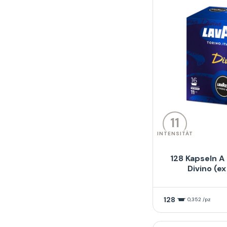
11
INTENSITÄT
128 Kapseln A
Divino (e
128
0,352 /pz