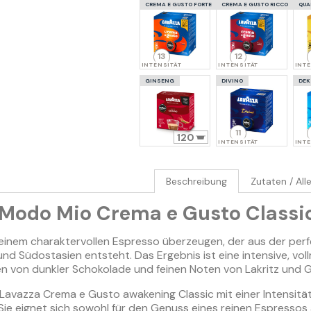
CREMA E GUSTO FORTE
CREMA E GUSTO RICCO
QUA
13
12
INTENSITÄT
INTENSITÄT
INTE
GINSENG
DIVINO
DEK
11
120
INTENSITÄT
INTE
Beschreibung
Zutaten / All
 Modo Mio Crema e Gusto Classi
 einem charaktervollen Espresso überzeugen, der aus der per
und Südostasien entsteht. Das Ergebnis ist eine intensive, vo
 von dunkler Schokolade und feinen Noten von Lakritz und G
Lavazza Crema e Gusto awakening Classic mit einer Intensität
 Sie eignet sich sowohl für den Genuss eines reinen Espressos 