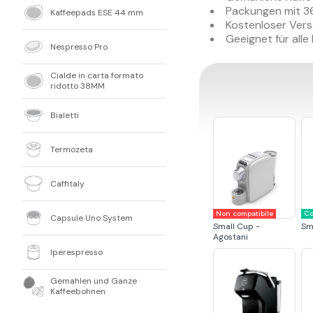
Packungen mit 3
Kaffeepads ESE 44 mm
Kostenloser Vers
Geeignet für all
Nespresso Pro
Cialde in carta formato
ridotto 38MM
Bialetti
Termozeta
Caffitaly
Non compatibile
Co
Capsule Uno System
Small Cup -
Sm
Agostani
Iperespresso
Gemahlen und Ganze
Kaffeebohnen