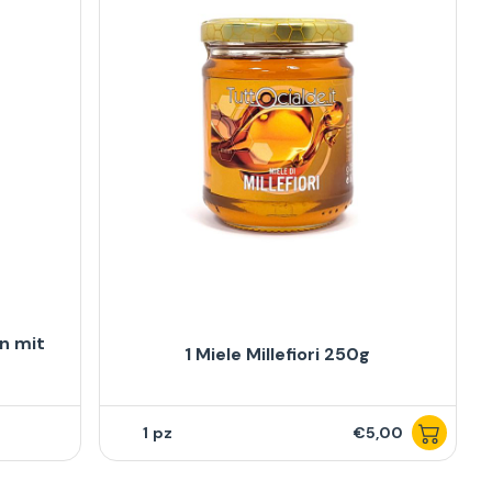
n mit
1 Miele Millefiori 250g
T
1
€5,00