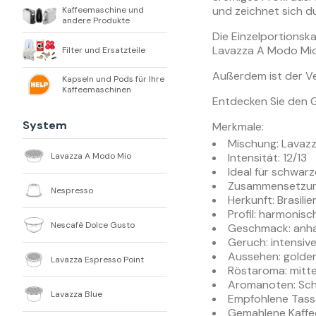
und zeichnet sich d
Kaffeemaschine und
andere Produkte
Die Einzelportionsk
Lavazza A Modo Mio
Filter und Ersatzteile
Außerdem ist der Ve
Kapseln und Pods für Ihre
Kaffeemaschinen
Entdecken Sie den 
System
Merkmale:
Mischung: Lavaz
Lavazza A Modo Mio
Intensität: 12/13
Ideal für schwar
Zusammensetzung
Nespresso
Herkunft: Brasili
Profil: harmonisc
Nescafè Dolce Gusto
Geschmack: anha
Geruch: intensiv
Aussehen: golde
Lavazza Espresso Point
Röstaroma: mitte
Aromanoten: Sch
Lavazza Blue
Empfohlene Tass
Gemahlene Kaffee