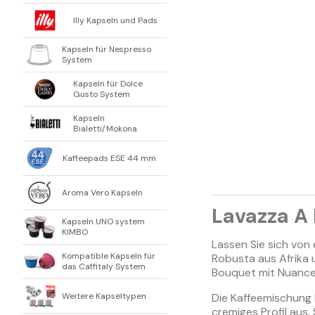
Illy Kapseln und Pads
Kapseln für Nespresso
System
Kapseln für Dolce
Gusto System
Kapseln
Bialetti/Mokona
Kaffeepads ESE 44 mm
Aroma Vero Kapseln
Lavazza A
Kapseln UNO system
KIMBO
Lassen Sie sich von
Kompatible Kapseln für
Robusta aus Afrika 
das Caffitaly System
Bouquet mit Nuancen
Weitere Kapseltypen
Die Kaffeemischung 
cremiges Profil aus.