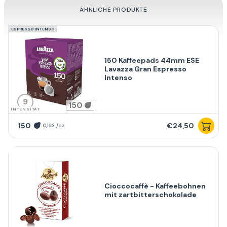
ÄHNLICHE PRODUKTE
ESPRESSO INTENSO
150 Kaffeepads 44mm ESE
Lavazza Gran Espresso
Intenso
9
150
INTENSITÄT
150
€24,50
0,163 /pz
Cioccocaffè - Kaffeebohnen
mit zartbitterschokolade