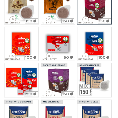
9
6
8
150
150
150
INTENSITÄT
INTENSITÄT
INTENSITÄT
10
5
8
100
50
100
INTENSITÄT
INTENSITÄT
INTENSITÄT
ESPRESSO INTENSO
SONDERANGEBOT
9
250
150
INTENSITÄT
MISCHUNG SCHWARZ
MISCHUNG ROT
MISCHUNG BLAU