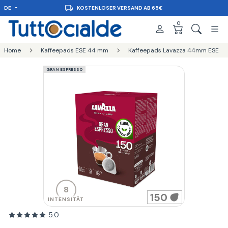
DE
KOSTENLOSER VERSAND AB 65€
0
Home
Kaffeepads ESE 44 mm
Kaffeepads Lavazza 44mm ESE
GRAN ESPRESSO
8
150
INTENSITÄT
5.0