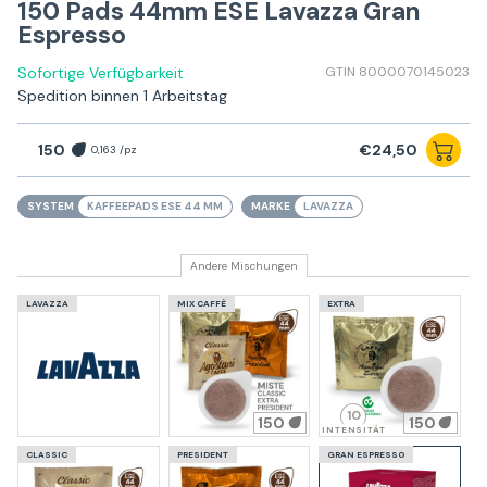
150 Pads 44mm ESE Lavazza Gran
Espresso
Sofortige Verfügbarkeit
GTIN 8000070145023
Spedition binnen 1 Arbeitstag
150
€24,50
0,163 /pz
SYSTEM
KAFFEEPADS ESE 44 MM
MARKE
LAVAZZA
Andere Mischungen
LAVAZZA
MIX CAFFÈ
EXTRA
10
150
150
INTENSITÄT
CLASSIC
PRESIDENT
GRAN ESPRESSO