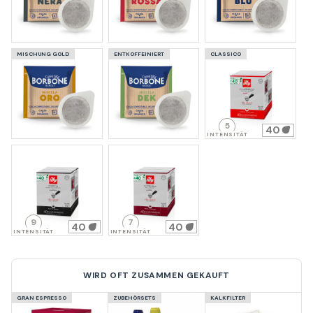
MISCHUNG GOLD
ENTKOFFEINIERT
CLASSICO
5
40
INTENSITÄT
9
7
40
40
INTENSITÄT
INTENSITÄT
WIRD OFT ZUSAMMEN GEKAUFT
GRAN ESPRESSO
ZUBEHÖRSETS
KALKFILTER