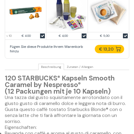
€ 4.00
€ 4,00
€ 5,00
Fügen Sie diese Produkte Ihrem Warenkorb
€ 13,20
hinzu
Beschreibung
Zutaten / Allergen
120 STARBUCKS
Kapseln Smooth
®
Caramel by Nespresso
®
(12 Packungen mit je 10 Kapseln)
Una tazza dal gusto squisitamente arrotondato con il
giusto gusto di caramello dolce e leggera nota di burro.
Gusta questo caffè tostato Starbucks Blonde® con o
senza latte che ti farà affrontare la giornata con un
sorriso.
Eigenschaften:
Bevanda con caffè e aroma al gusto di caramello, con