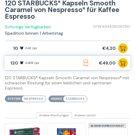
120 STARBUCKS
Kapseln Smooth
®
Caramel von Nespresso
für Kaffee
®
Espresso
Sofortige Verfügbarkeit
GTIN 8445290167361
Spedition binnen 1 Arbeitstag
10
€4,20
0,42 /pz
120
€49,00
0,408 /pz
frei
120 STARBUCKS
Kapseln Smooth Caramel von Nespresso
mit
®
®
schwacher Röstung für einen lieblichen und samtenen
Espresso
SYSTEM
NESPRESSO
MARKE
STARBUCKS
Andere Mischungen
Andere Löslich
BLONDE ESPRESSO ROAST