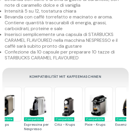
note di caramello dolce e di vaniglia
Intensità 5 su 12, tostatura chiara
Bevanda con caffè torrefatto e macinato e aroma.
Contiene quantità trascurabili di energia, grassi,
carboidrati, proteine e sale
Inserisci semplicemente una capsula di STARBUCKS
CARAMEL FLAVOURED nella macchina NESPRESSO e il
caffè sarà subito pronto da gustare
Confezione da 10 capsule per preparare 10 tazze di
STARBUCKS CARAMEL FLAVOURED
KOMPATIBILITÄT MIT KAFFEEMASCHINEN
Compatibile
Compatibile
Compatibile
Compatibile
r
Citiz - Krups
Pixie - Krups
Essenza - Krups
U - De Longhi
C