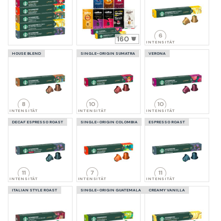
6
160
INTENSITÄT
HOUSE BLEND
SINGLE-ORIGIN SUMATRA
VERONA
8
10
10
INTENSITÄT
INTENSITÄT
INTENSITÄT
DECAF ESPRESSO ROAST
SINGLE-ORIGIN COLOMBIA
ESPRESSO ROAST
11
7
11
INTENSITÄT
INTENSITÄT
INTENSITÄT
ITALIAN STYLE ROAST
SINGLE-ORIGIN GUATEMALA
CREAMY VANILLA