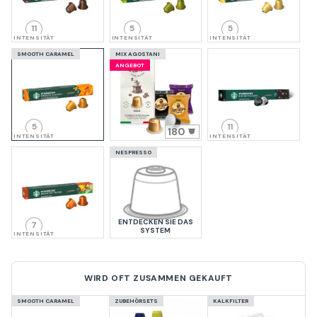
11
5
5
INTENSITÄT
INTENSITÄT
INTENSITÄT
SMOOTH CARAMEL
MIX AGOSTANI
ANGEBOT
5
11
180
INTENSITÄT
INTENSITÄT
NESPRESSO
ENTDECKEN SIE DAS
7
SYSTEM
INTENSITÄT
WIRD OFT ZUSAMMEN GEKAUFT
SMOOTH CARAMEL
ZUBEHÖRSETS
KALKFILTER