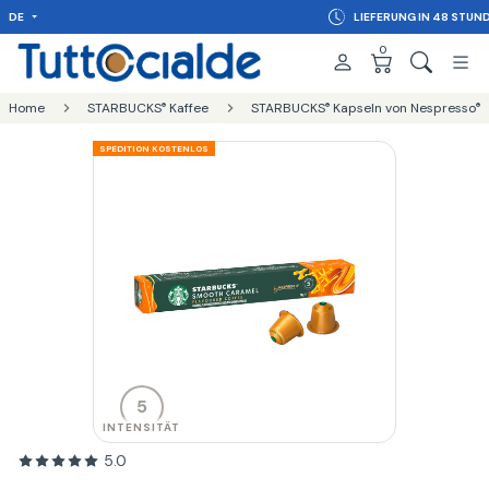
DE
LIEFERUNG IN 48 STUNDEN
0
Home
STARBUCKS
Kaffee
STARBUCKS
Kapseln von Nespresso
®
®
®
SPEDITION KOSTENLOS
5
INTENSITÄT
5.0