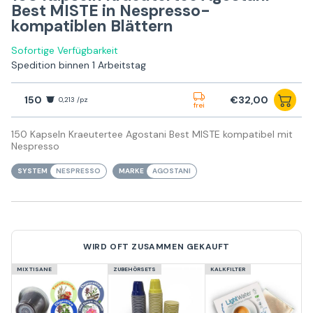
Best MISTE in Nespresso-
kompatiblen Blättern
Sofortige Verfügbarkeit
Spedition binnen 1 Arbeitstag
150
€32,00
0,213 /pz
frei
150 Kapseln Kraeutertee Agostani Best MISTE kompatibel mit
Nespresso
SYSTEM
NESPRESSO
MARKE
AGOSTANI
WIRD OFT ZUSAMMEN GEKAUFT
MIX TISANE
ZUBEHÖRSETS
KALKFILTER