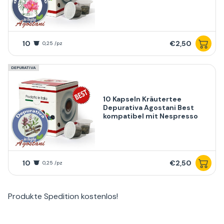
10
€2,50
0,25 /pz
DEPURATIVA
10 Kapseln Kräutertee
Depurativa Agostani Best
kompatibel mit Nespresso
10
€2,50
0,25 /pz
Produkte
Spedition kostenlos
!