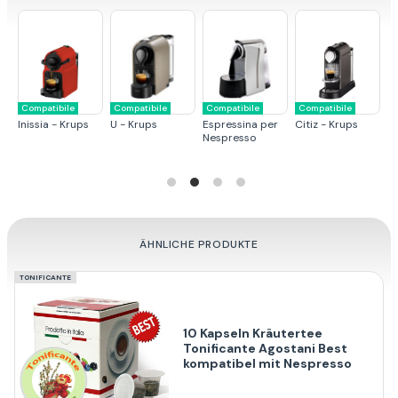
Compatibile
Compatibile
Compatibile
Compatibile
C
Inissia - Krups
U - Krups
Espressina per
Citiz - Krups
Pi
Nespresso
ÄHNLICHE PRODUKTE
TONIFICANTE
10 Kapseln Kräutertee
Tonificante Agostani Best
kompatibel mit Nespresso