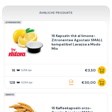
ÄHNLICHE PRODUKTE
ZITRONENTEE
16 Kapseln thè al limone-
Zitronentee Agostani SMALL
kompatibel Lavazza a Modo
Mio
16
€3,50
0,219 /pz
128
€30,00
0,234 /pz
frei
GERSTE
16 Kaffeekapseln orzo-