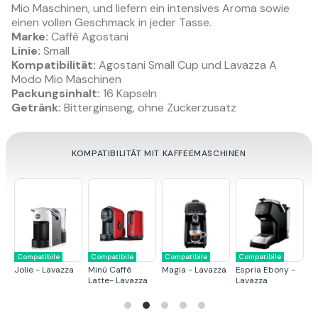
Mio Maschinen, und liefern ein intensives Aroma sowie
einen vollen Geschmack in jeder Tasse.
Marke:
Caffè Agostani
Linie:
Small
Kompatibilität:
Agostani Small Cup und Lavazza A
Modo Mio Maschinen
Packungsinhalt:
16 Kapseln
Getränk:
Bitterginseng, ohne Zuckerzusatz
KOMPATIBILITÄT MIT KAFFEEMASCHINEN
e
Compatibile
Compatibile
Non compatibile
Non compatibile
avazza
Espria Ebony -
Minù - Lavazza
Kaffeemaschine
espresso und
Lavazza
ECL101 Lavazza
cappuccino
Weiss