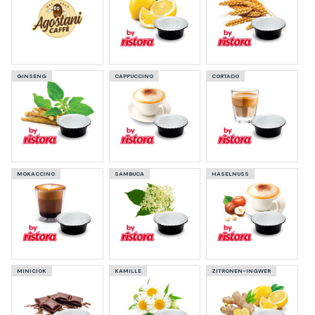
GINSENG
CAPPUCCINO
CORTADO
MOKACCINO
SAMBUCA
HASELNUSS
MINICIOK
KAMILLE
ZITRONEN-INGWER