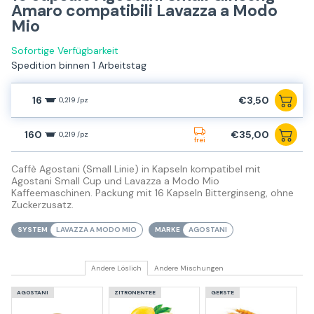
Amaro compatibili Lavazza a Modo
Mio
Sofortige Verfügbarkeit
Spedition binnen 1 Arbeitstag
16
€3,50
0,219 /pz
160
€35,00
0,219 /pz
frei
Caffè Agostani (Small Linie) in Kapseln kompatibel mit
Agostani Small Cup und Lavazza a Modo Mio
Kaffeemaschinen. Packung mit 16 Kapseln Bitterginseng, ohne
Zuckerzusatz.
SYSTEM
LAVAZZA A MODO MIO
MARKE
AGOSTANI
Andere Löslich
Andere Mischungen
AGOSTANI
ZITRONENTEE
GERSTE