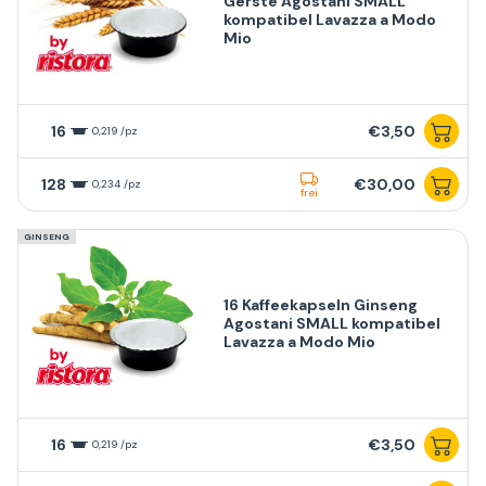
Gerste Agostani SMALL
kompatibel Lavazza a Modo
Mio
16
€3,50
0,219 /pz
128
€30,00
0,234 /pz
frei
GINSENG
16 Kaffeekapseln Ginseng
Agostani SMALL kompatibel
Lavazza a Modo Mio
16
€3,50
0,219 /pz