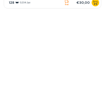
128
€30,00
0,234 /pz
frei